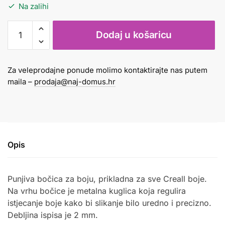
Na zalihi
Bočica
Dodaj u košaricu
za
boju
100
Za veleprodajne ponude molimo kontaktirajte nas putem
ml
maila –
prodaja@naj-domus.hr
-
ispis
2
mm
količina
Opis
Punjiva bočica za boju, prikladna za sve Creall boje.
Na vrhu bočice je metalna kuglica koja regulira
istjecanje boje kako bi slikanje bilo uredno i precizno.
Debljina ispisa je 2 mm.