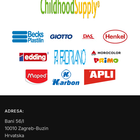
ADRESA:
Bani 56/I
10010 Zagreb-Buzin
Hrvatska