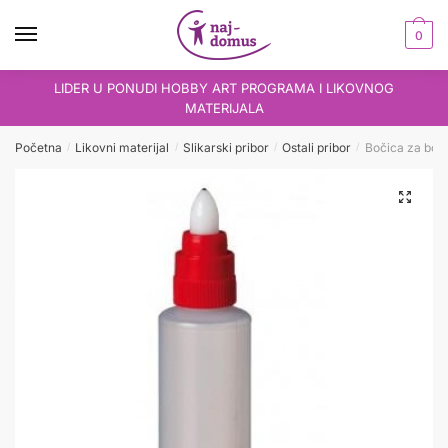
Skip
Skip
to
to
0
navigation
content
LIDER U PONUDI HOBBY ART PROGRAMA I LIKOVNOG
MATERIJALA
Početna
Likovni materijal
Slikarski pribor
Ostali pribor
Bočica za boju
/
/
/
/