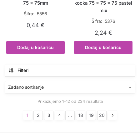
75 x 75mm
kocka 75 x 75 x 75 pastel
mix
Šifra: 5556
Šifra: 5376
0,44
€
2,24
€
Dodaj u košaricu
Dodaj u košaricu
Filteri
Prikazujemo 1–12 od 234 rezultata
1
2
3
4
…
18
19
20