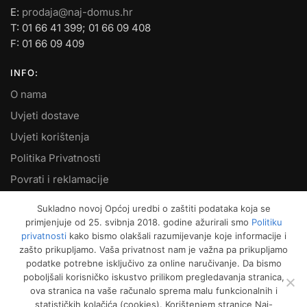
E:
prodaja@naj-domus.hr
T: 01 66 41 399; 01 66 09 408
F: 01 66 09 409
INFO:
O nama
Uvjeti dostave
Uvjeti korištenja
Politika Privatnosti
Povrati i reklamacije
Kontakt
Sukladno novoj Općoj uredbi o zaštiti podataka koja se
primjenjuje od 25. svibnja 2018. godine ažurirali smo
Politiku
MOJ RAČUN:
privatnosti
kako bismo olakšali razumijevanje koje informacije i
zašto prikupljamo. Vaša privatnost nam je važna pa prikupljamo
Moje narudžbe
podatke potrebne isključivo za online naručivanje. Da bismo
Kako naručiti
poboljšali korisničko iskustvo prilikom pregledavanja stranica,
ova stranica na vaše računalo sprema malu funkcionalnih i
Način plaćanja
statističkih kolačića (cookies). Korištenjem stranice Naj-