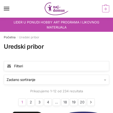
Skip
Skip
to
to
0
navigation
content
LIDER U PONUDI HOBBY ART PROGRAMA I LIKOVNOG
MATERIJALA
Početna
Uredski pribor
/
Uredski pribor
Filteri
Prikazujemo 1–12 od 234 rezultata
1
2
3
4
…
18
19
20