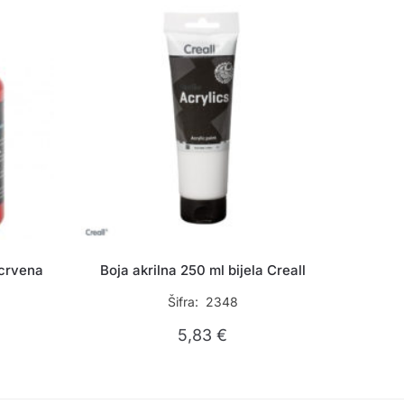
 crvena
Boja akrilna 250 ml bijela Creall
Šifra: 2348
5,83
€