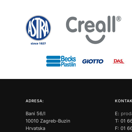
ADRESA:
KONTAK
Bani 56/I
E:
prod
10010 Zagreb-Buzin
T: 01 6
Hrvatska
F: 01 6