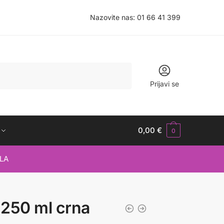
Nazovite nas:
01 66 41 399
Prijavi se
0,00
€
0
LA
a 250 ml crna