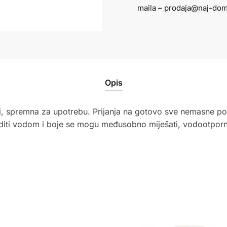
crna
maila –
prodaja@naj-dom
Creall
količina
Opis
i, spremna za upotrebu. Prijanja na gotovo sve nemasne po
editi vodom i boje se mogu međusobno miješati, vodootpor