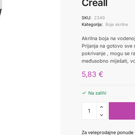
Creall
SKU:
2349
Kategorija:
Boje akrilne
Akrilna boja na vodeno
Prijanja na gotovo sve
pokrivanje , mogu se r
međusobno miješati, v
5,83
€
Na zalihi
Boja
akrilna
250
ml
Za veleprodajne ponude 