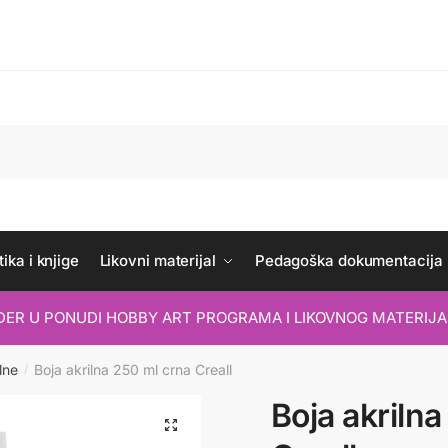
ika i knjige
Likovni materijal
Pedagoška dokumentacija
IDER U PONUDI HOBBY ART PROGRAMA I LIKOVNOG MATERIJA
lne
Boja akrilna 250 ml crna Creall
/
Boja akriln