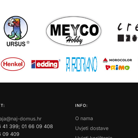
T:
INFO:
O nama
aja@naj-domus.hr
6 41 399; 01 66 09 408
Uvjeti dostave
6 09 409