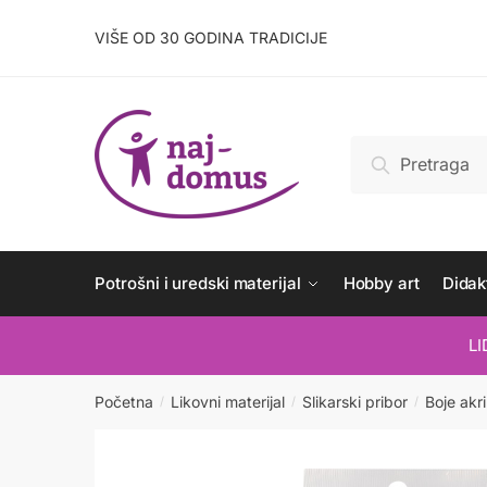
Skip
Skip
to
to
VIŠE OD 30 GODINA TRADICIJE
navigation
content
Pretraži:
Pretraži
Potrošni i uredski materijal
Hobby art
Didakt
L
Početna
Likovni materijal
Slikarski pribor
Boje akri
/
/
/