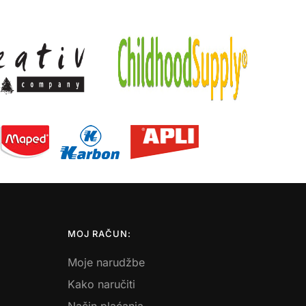
MOJ RAČUN:
Moje narudžbe
Kako naručiti