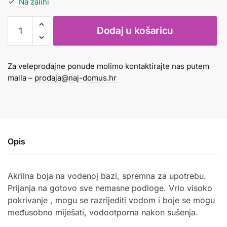
Na zalihi
Boja
Dodaj u košaricu
akrilna
250
ml
Za veleprodajne ponude molimo kontaktirajte nas putem
zelena
maila –
prodaja@naj-domus.hr
Creall
količina
Opis
Akrilna boja na vodenoj bazi, spremna za upotrebu.
Prijanja na gotovo sve nemasne podloge. Vrlo visoko
pokrivanje , mogu se razrijediti vodom i boje se mogu
međusobno miješati, vodootporna nakon sušenja.