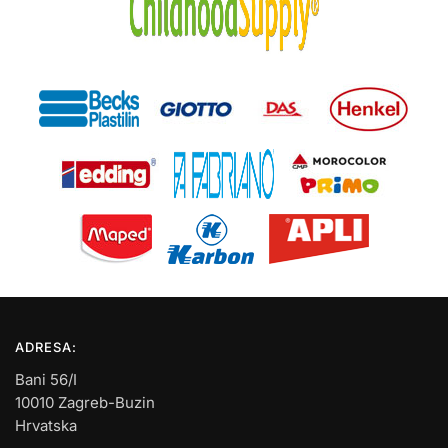
ADRESA:
Bani 56/I
10010 Zagreb-Buzin
Hrvatska