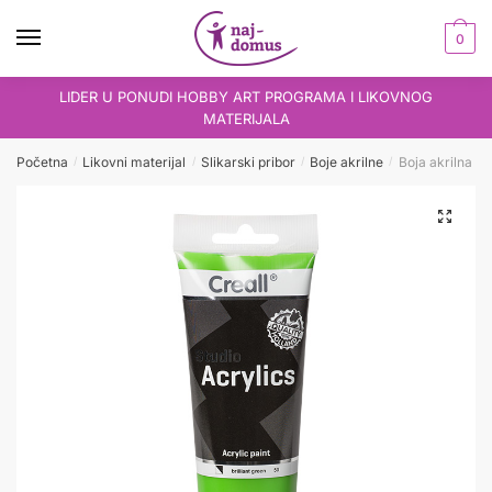
Skip
Skip
to
to
0
navigation
content
LIDER U PONUDI HOBBY ART PROGRAMA I LIKOVNOG
MATERIJALA
Početna
Likovni materijal
Slikarski pribor
Boje akrilne
Boja akrilna 25
/
/
/
/