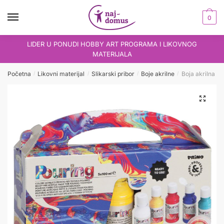
Skip
Skip
to
to
0
navigation
content
LIDER U PONUDI HOBBY ART PROGRAMA I LIKOVNOG
MATERIJALA
Početna
Likovni materijal
Slikarski pribor
Boje akrilne
Boja akrilna za
/
/
/
/