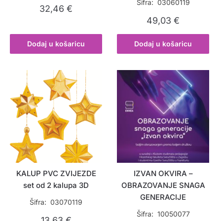
Šifra: 03060119
32,46
€
49,03
€
Dodaj u košaricu
Dodaj u košaricu
KALUP PVC ZVIJEZDE
IZVAN OKVIRA –
set od 2 kalupa 3D
OBRAZOVANJE SNAGA
GENERACIJE
Šifra: 03070119
Šifra: 10050077
13,63
€