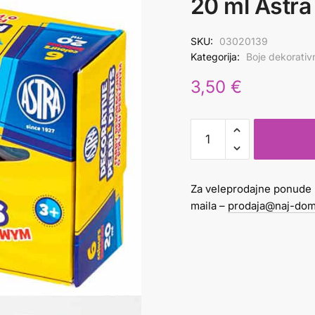
20 ml Astra
SKU:
03020139
Kategorija:
Boje dekorativ
3,50
€
Boja
dekorativna
biserna
1/6
Za veleprodajne ponude 
20
maila –
prodaja@naj-dom
ml
Astra
količina