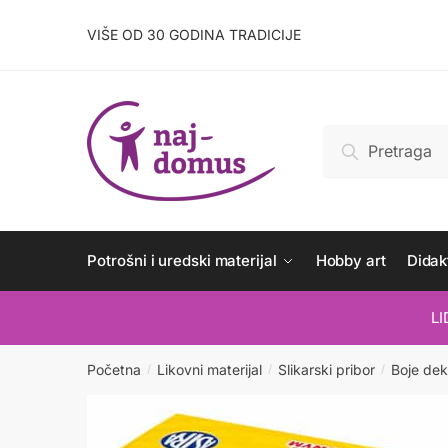
Skip
Skip
to
to
VIŠE OD 30 GODINA TRADICIJE
navigation
content
Pretraži:
Pretraži
Potrošni i uredski materijal
Hobby art
Didakt
L
Početna
Likovni materijal
Slikarski pribor
Boje dek
/
/
/