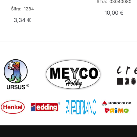
Šifra: 03040080
Šifra: 1284
10,00
€
3,34
€