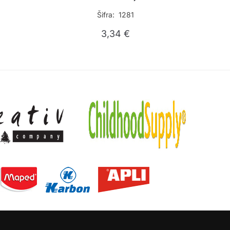
Šifra: 1281
3,34
€