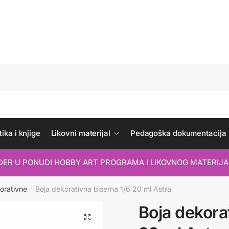
ika i knjige
Likovni materijal
Pedagoška dokumentacija
IDER U PONUDI HOBBY ART PROGRAMA I LIKOVNOG MATERIJA
orativne
Boja dekorativna biserna 1/6 20 ml Astra
/
Boja dekora