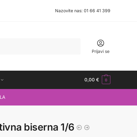
Nazovite nas:
01 66 41 399
Prijavi se
0,00
€
0
LA
tivna biserna 1/6