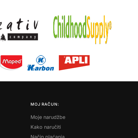
MOJ RAČUN:
Moje narudžbe
Kako naručiti
Način plaćanja