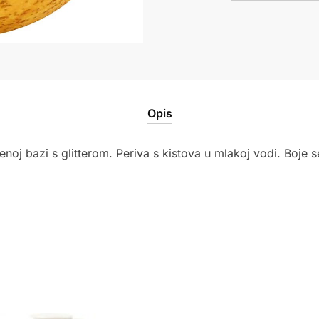
žuta
količina
Opis
enoj bazi s glitterom. Periva s kistova u mlakoj vodi. Boje 