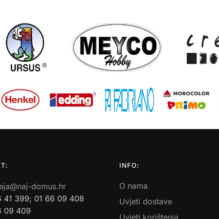
T:
INFO:
O nama
aja@naj-domus.hr
6 41 399; 01 66 09 408
Uvjeti dostave
6 09 409
Uvjeti korištenja