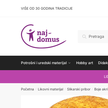
Skip
Skip
to
to
VIŠE OD 30 GODINA TRADICIJE
navigation
content
Pretraži:
Pretraži
Potrošni i uredski materijal
Hobby art
Didakt
L
Početna
Likovni materijal
Slikarski pribor
Boje akri
/
/
/