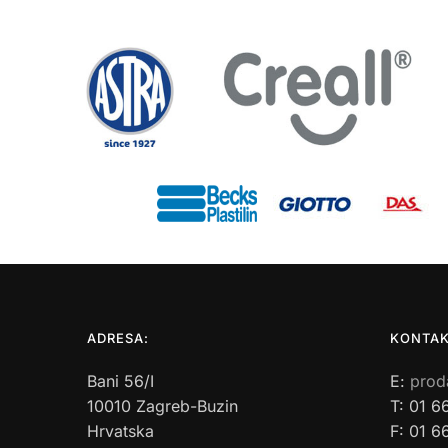
ADRESA:
KONTAK
Bani 56/I
E:
prod
10010 Zagreb-Buzin
T: 01 6
Hrvatska
F: 01 6