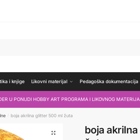
ika i knjige
Likovni materijal
Pedagoška dokumentacija
IDER U PONUDI HOBBY ART PROGRAMA I LIKOVNOG MATERIJA
lne
boja akrilna glitter 500 ml žuta
/
boja akrilna