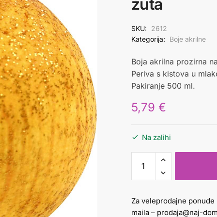
žuta
SKU:
2612
Kategorija:
Boje akrilne
Boja akrilna prozirna n
Periva s kistova u mlak
Pakiranje 500 ml.
5,79
€
Na zalihi
boja
akrilna
glitter
500
Za veleprodajne ponude 
ml
maila –
prodaja@naj-dom