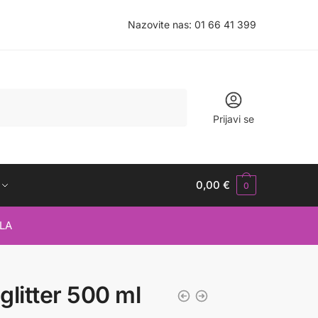
Nazovite nas:
01 66 41 399
Prijavi se
0,00
€
0
LA
 glitter 500 ml