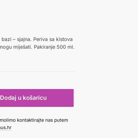
bazi – sjajna. Periva sa kistova
mogu miješati. Pakiranje 500 ml.
Dodaj u košaricu
molimo kontaktirajte nas putem
us.hr