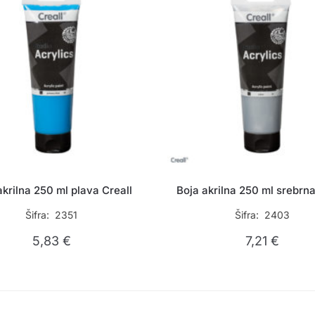
akrilna 250 ml plava Creall
Boja akrilna 250 ml srebrna
Šifra: 2351
Šifra: 2403
5,83
€
7,21
€