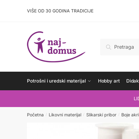
Skip
Skip
to
to
VIŠE OD 30 GODINA TRADICIJE
navigation
content
Pretraži:
Pretraži
Potrošni i uredski materijal
Hobby art
Didakt
L
Početna
Likovni materijal
Slikarski pribor
Boje akri
/
/
/