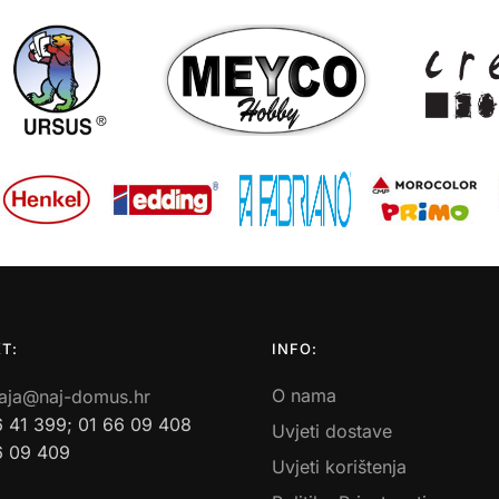
T:
INFO:
O nama
aja@naj-domus.hr
6 41 399; 01 66 09 408
Uvjeti dostave
6 09 409
Uvjeti korištenja