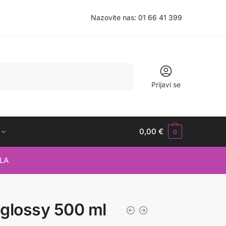
Nazovite nas:
01 66 41 399
Prijavi se
0,00
€
0
LA
a glossy 500 ml