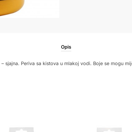
količina
Opis
 – sjajna. Periva sa kistova u mlakoj vodi. Boje se mogu mij