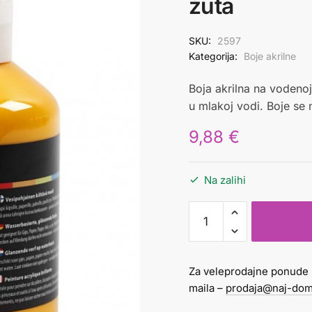
žuta
SKU:
2597
Kategorija:
Boje akrilne
Boja akrilna na vodenoj 
u mlakoj vodi. Boje se 
9,88
€
Na zalihi
boja
akrilna
glossy
500
Za veleprodajne ponude 
ml
maila –
prodaja@naj-dom
žuta