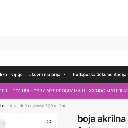
ika i knjige
Likovni materijal
Pedagoška dokumentacija
IDER U PONUDI HOBBY ART PROGRAMA I LIKOVNOG MATERIJA
lne
boja akrilna glossy 500 ml žuta
/
boja akriln