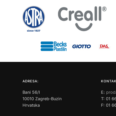
ADRESA:
KONTAK
Bani 56/I
E:
prod
10010 Zagreb-Buzin
T: 01 6
Hrvatska
F: 01 6