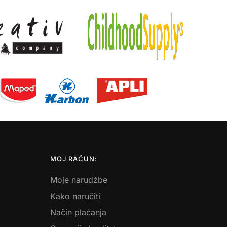
MOJ RAČUN:
Moje narudžbe
Kako naručiti
Način plaćanja