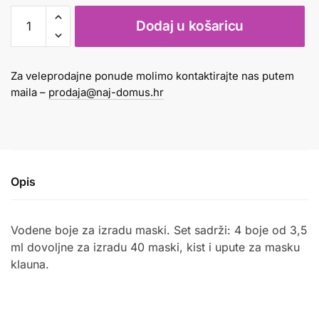
Boja
Dodaj u košaricu
za
lice
1/4
Za veleprodajne ponude molimo kontaktirajte nas putem
vodena
maila –
prodaja@naj-domus.hr
+
kist
-
klaun
količina
Opis
Vodene boje za izradu maski. Set sadrži: 4 boje od 3,5
ml dovoljne za izradu 40 maski, kist i upute za masku
klauna.