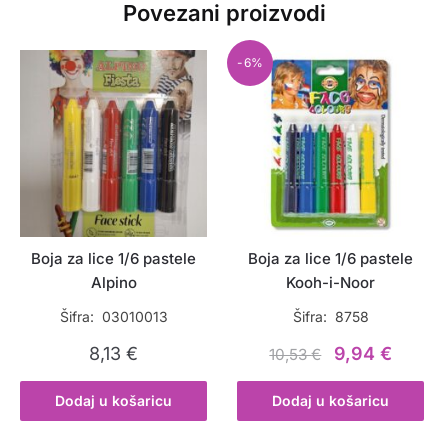
Povezani proizvodi
-6%
Boja za lice 1/6 pastele
Boja za lice 1/6 pastele
Alpino
Kooh-i-Noor
Šifra: 03010013
Šifra: 8758
Izvorna
Trenu
8,13
€
9,94
€
10,53
€
cijena
cijena
Dodaj u košaricu
Dodaj u košaricu
bila
je:
je:
9,94 €