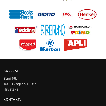
ADRESA:
Bani 56/I
10010 Zagreb-Buzin
Hrvatska
KONTAKT: