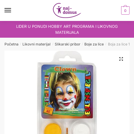
Skip
Skip
to
to
0
navigation
content
LIDER U PONUDI HOBBY ART PROGRAMA I LIKOVNOG
MATERIJALA
Početna
Likovni materijal
Slikarski pribor
Boje za lice
Boja za lice 1/4
/
/
/
/