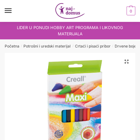
Skip
Skip
to
to
0
navigation
content
LIDER U PONUDI HOBBY ART PROGRAMA I LIKOVNOG
MATERIJALA
Početna
Potrošni i uredski materijal
Crtaći i pisaći pribor
Drvene boje
/
/
/
/