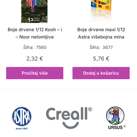
Boje drvene 1/12 Kooh – i
Boje drvene maxi 1/12
– Noor nelomljive
Astra višebojna mina
Šifra: 7560
Šifra: 3677
2,32
€
5,76
€
Pročitaj više
Dodaj u košaricu