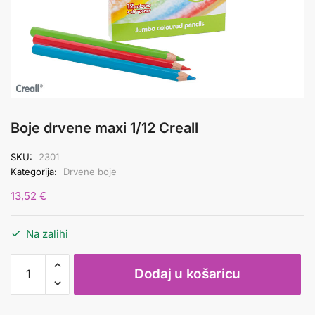
Boje drvene maxi 1/12 Creall
SKU:
2301
Kategorija:
Drvene boje
13,52
€
Na zalihi
Boje
Dodaj u košaricu
drvene
maxi
1/12