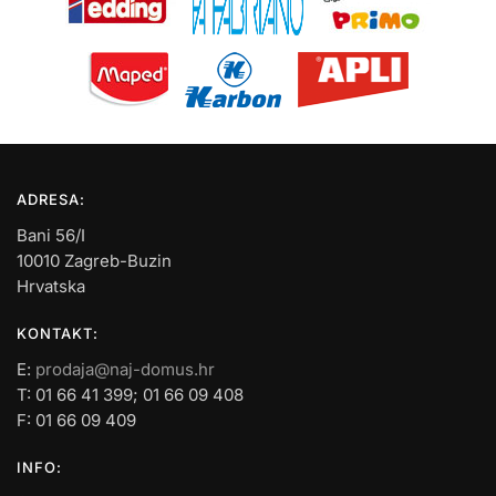
ADRESA:
Bani 56/I
10010 Zagreb-Buzin
Hrvatska
KONTAKT:
E:
prodaja@naj-domus.hr
T: 01 66 41 399; 01 66 09 408
F: 01 66 09 409
INFO: