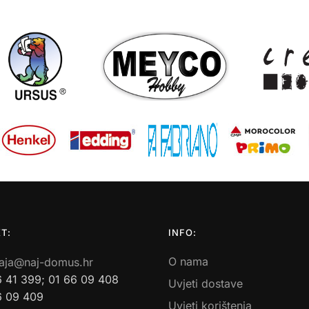
T:
INFO:
O nama
aja@naj-domus.hr
6 41 399; 01 66 09 408
Uvjeti dostave
6 09 409
Uvjeti korištenja