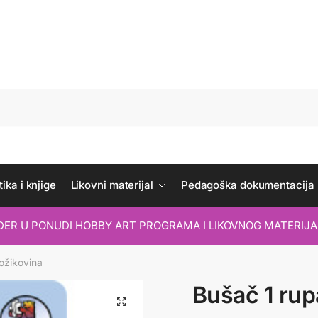
ika i knjige
Likovni materijal
Pedagoška dokumentacija
IDER U PONUDI HOBBY ART PROGRAMA I LIKOVNOG MATERIJA
ožikovina
Bušač 1 rup