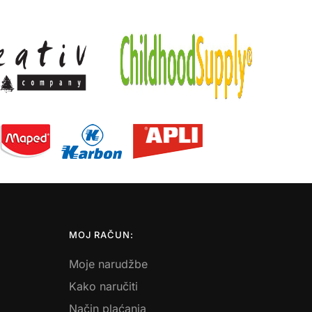
MOJ RAČUN:
Moje narudžbe
Kako naručiti
Način plaćanja