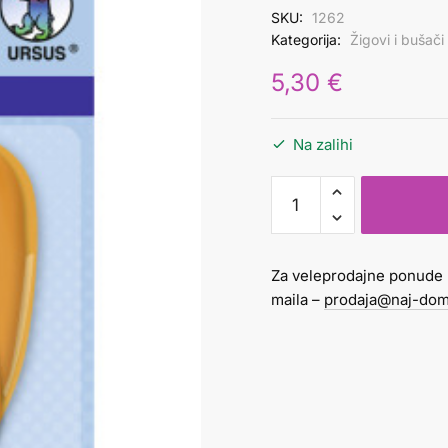
SKU:
1262
Kategorija:
Žigovi i bušači
5,30
€
Na zalihi
Bušač
1
rupa
božikovina
Za veleprodajne ponude 
količina
maila –
prodaja@naj-dom