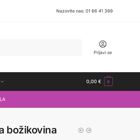
Nazovite nas:
01 66 41 399
Prijavi se
0,00
€
0
LA
a božikovina