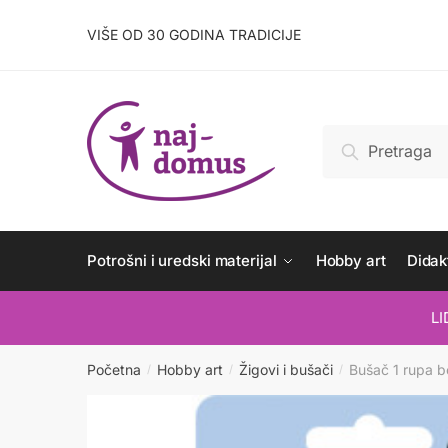
Skip
Skip
to
to
VIŠE OD 30 GODINA TRADICIJE
navigation
content
Pretraži:
Pretraži
Potrošni i uredski materijal
Hobby art
Didakt
L
Početna
Hobby art
Žigovi i bušači
Bušač 1 rupa b
/
/
/