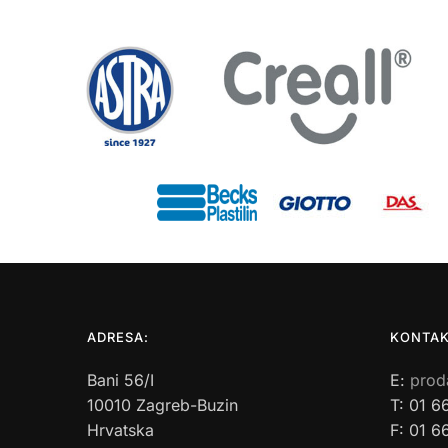
ADRESA:
KONTAK
Bani 56/I
E:
prod
10010 Zagreb-Buzin
T: 01 6
Hrvatska
F: 01 6