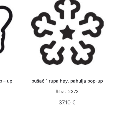
p – up
bušač 1 rupa hey. pahulja pop-up
Šifra: 2373
37,10
€