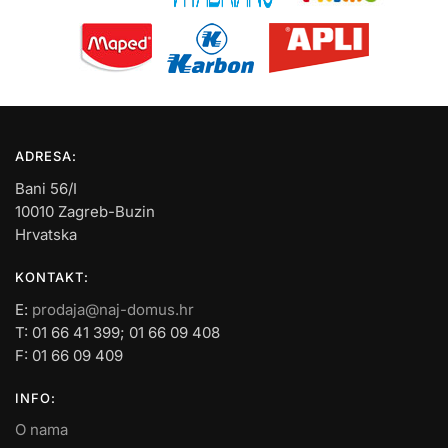
ADRESA:
Bani 56/I
10010 Zagreb-Buzin
Hrvatska
KONTAKT:
E:
prodaja@naj-domus.hr
T: 01 66 41 399; 01 66 09 408
F: 01 66 09 409
INFO:
O nama