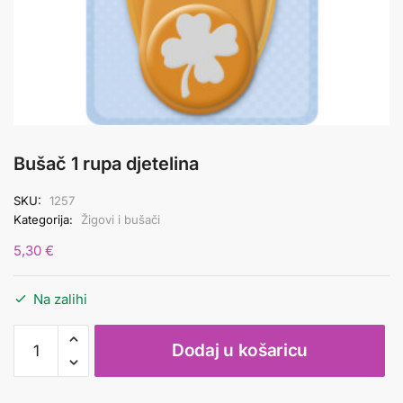
Bušač 1 rupa djetelina
SKU:
1257
Kategorija:
Žigovi i bušači
5,30
€
Na zalihi
Bušač
Dodaj u košaricu
1
rupa
djetelina