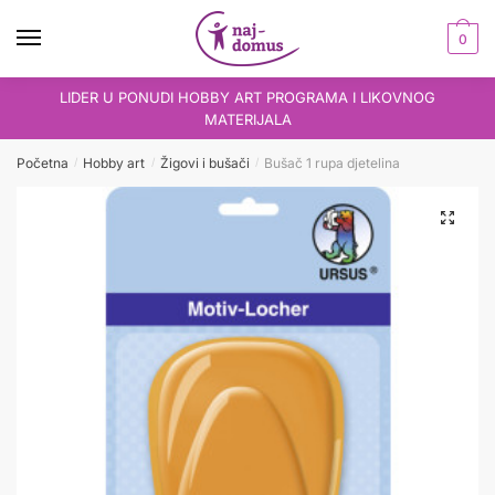
Skip
Skip
to
to
0
navigation
content
LIDER U PONUDI HOBBY ART PROGRAMA I LIKOVNOG
MATERIJALA
Početna
Hobby art
Žigovi i bušači
Bušač 1 rupa djetelina
/
/
/