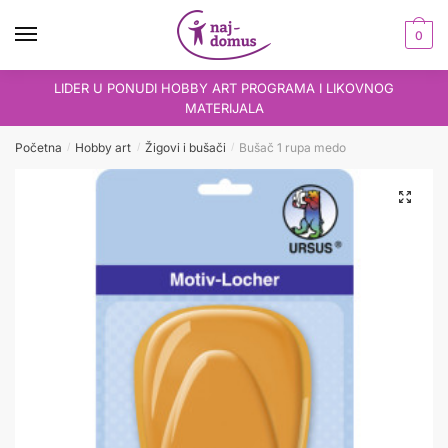
Skip
Skip
to
to
0
navigation
content
LIDER U PONUDI HOBBY ART PROGRAMA I LIKOVNOG
MATERIJALA
Početna
Hobby art
Žigovi i bušači
Bušač 1 rupa medo
/
/
/