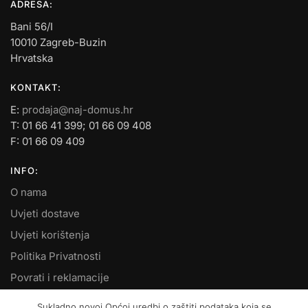
ADRESA:
Bani 56/I
10010 Zagreb-Buzin
Hrvatska
KONTAKT:
E:
prodaja@naj-domus.hr
T: 01 66 41 399; 01 66 09 408
F: 01 66 09 409
INFO:
O nama
Uvjeti dostave
Uvjeti korištenja
Politika Privatnosti
Povrati i reklamacije
Kontakt
Sukladno novoj Općoj uredbi o zaštiti podataka koja se