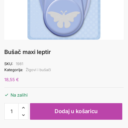
Bušač maxi leptir
SKU:
1981
Kategorija:
Žigovi i bušači
18,55
€
Na zalihi
Bušač
Dodaj u košaricu
maxi
leptir
količina