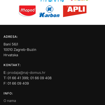
ADRESA:
Bani 56/I
10010 Zagreb-Buzin
Hrvatska
KONTAKT:
E:
prodaja@naj-domus.hr
T: 01 66 41 399; 01 66 09 408
F: 01 66 09 409
INFO:
O nama