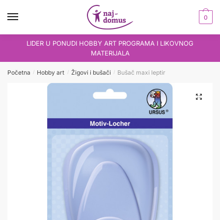
Skip
Skip
to
to
0
navigation
content
LIDER U PONUDI HOBBY ART PROGRAMA I LIKOVNOG
MATERIJALA
Početna
Hobby art
Žigovi i bušači
Bušač maxi leptir
/
/
/