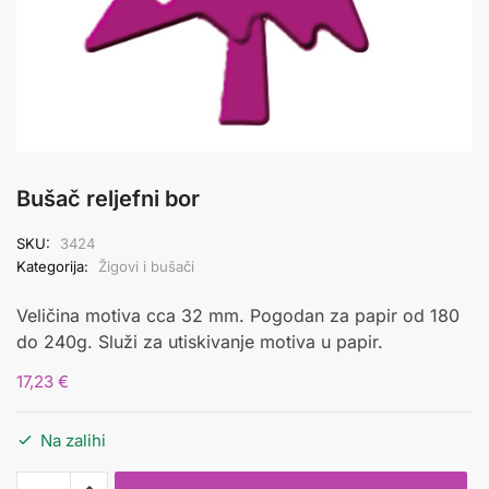
Bušač reljefni bor
SKU:
3424
Kategorija:
Žigovi i bušači
Veličina motiva cca 32 mm. Pogodan za papir od 180
do 240g. Služi za utiskivanje motiva u papir.
17,23
€
Na zalihi
Bušač