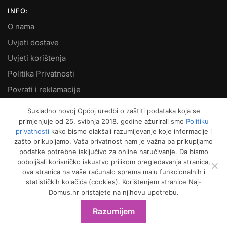
INFO:
O nama
Uvjeti dostave
Uvjeti korištenja
Politika Privatnosti
Povrati i reklamacije
Kontakt
Sukladno novoj Općoj uredbi o zaštiti podataka koja se
primjenjuje od 25. svibnja 2018. godine ažurirali smo
Politiku
MOJ RAČUN:
privatnosti
kako bismo olakšali razumijevanje koje informacije i
zašto prikupljamo. Vaša privatnost nam je važna pa prikupljamo
Moje narudžbe
podatke potrebne isključivo za online naručivanje. Da bismo
Kako naručiti
poboljšali korisničko iskustvo prilikom pregledavanja stranica,
ova stranica na vaše računalo sprema malu funkcionalnih i
Način plaćanja
statističkih kolačića (cookies). Korištenjem stranice Naj-
Garancija kvalitete
Domus.hr pristajete na njihovu upotrebu.
Košarica
Razumijem