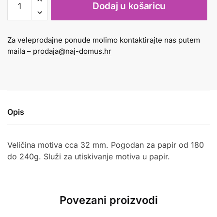
Dodaj u košaricu
reljefni
bor
količina
Za veleprodajne ponude molimo kontaktirajte nas putem
maila –
prodaja@naj-domus.hr
Opis
Veličina motiva cca 32 mm. Pogodan za papir od 180
do 240g. Služi za utiskivanje motiva u papir.
Povezani proizvodi