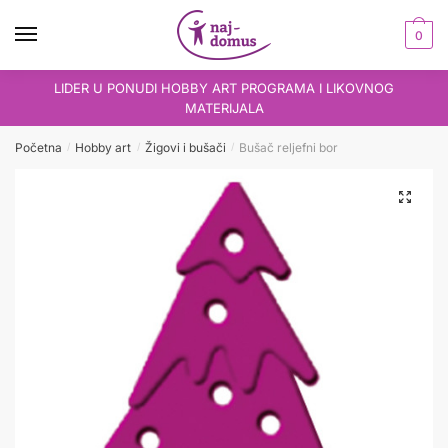
Skip
Skip
to
to
0
navigation
content
LIDER U PONUDI HOBBY ART PROGRAMA I LIKOVNOG
MATERIJALA
Početna
Hobby art
Žigovi i bušači
Bušač reljefni bor
/
/
/