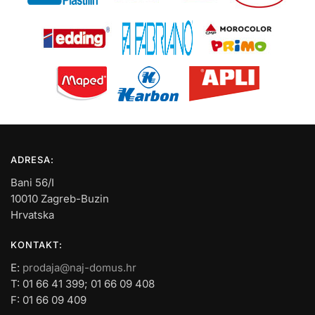
ADRESA:
Bani 56/I
10010 Zagreb-Buzin
Hrvatska
KONTAKT:
E:
prodaja@naj-domus.hr
T: 01 66 41 399; 01 66 09 408
F: 01 66 09 409