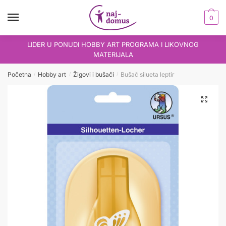
Skip
Skip
to
to
0
navigation
content
LIDER U PONUDI HOBBY ART PROGRAMA I LIKOVNOG
MATERIJALA
Početna
Hobby art
Žigovi i bušači
Bušač silueta leptir
/
/
/