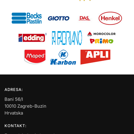
ADRESA:
Bani 56/I
10010 Zagreb-Buzin
Hrvatska
KONTAKT: