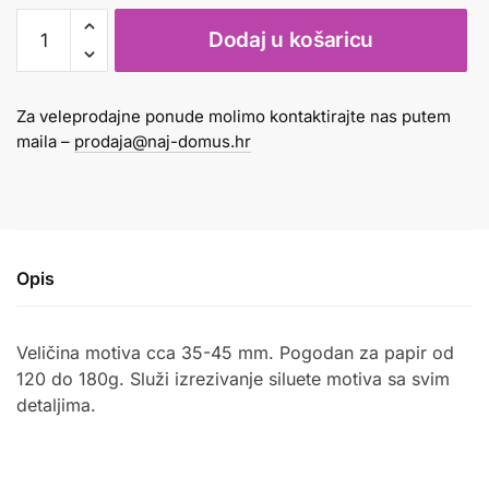
Bušač
Dodaj u košaricu
silueta
leptir
količina
Za veleprodajne ponude molimo kontaktirajte nas putem
maila –
prodaja@naj-domus.hr
Opis
Veličina motiva cca 35-45 mm. Pogodan za papir od
120 do 180g. Služi izrezivanje siluete motiva sa svim
detaljima.