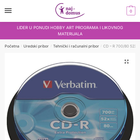
Skip
Skip
to
to
0
navigation
content
LIDER U PONUDI HOBBY ART PROGRAMA I LIKOVNOG
MATERIJALA
Početna
Uredski pribor
Tehnički i računalni pribor
CD – R 700/80 52X 
/
/
/