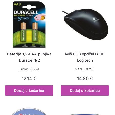
Baterija 1,2V AA punjiva
Miš USB optički B100
Duracel 1/2
Logitech
Šifra: 6559
Šifra: 8793
12,14
€
14,80
€
Dodaj u košaricu
Dodaj u košaricu