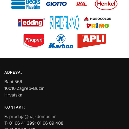
ADRESA:
Bani 56/I
10010 Zagreb-Buzin
Hrvatska
KONTAKT:
E:
prodaja@naj-domus.hr
T: 01 66 41 399; 01 66 09 408