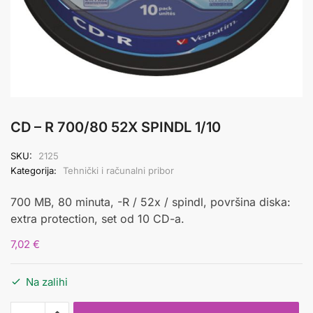
CD – R 700/80 52X SPINDL 1/10
SKU:
2125
Kategorija:
Tehnički i računalni pribor
700 MB, 80 minuta,
-R / 52x / spindl, površina diska:
extra protection, set od 10 CD-a.
7,02
€
Na zalihi
CD