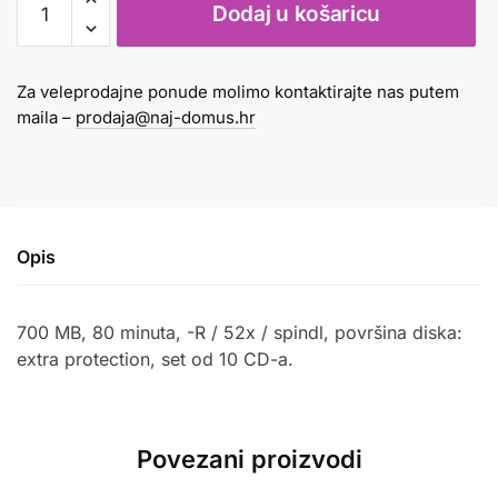
Dodaj u košaricu
-
R
700/80
Za veleprodajne ponude molimo kontaktirajte nas putem
52X
maila –
prodaja@naj-domus.hr
SPINDL
1/10
količina
Opis
700 MB, 80 minuta,
-R / 52x / spindl, površina diska:
extra protection, set od 10 CD-a.
Povezani proizvodi