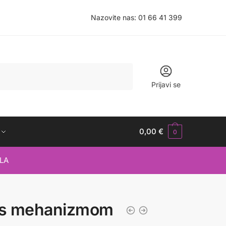
Nazovite nas:
01 66 41 399
Prijavi se
0,00
€
0
LA
c s mehanizmom