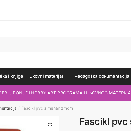
ika i knjige
Likovni materijal
Pedagoška dokumentacija
IDER U PONUDI HOBBY ART PROGRAMA I LIKOVNOG MATERIJA
mentacija
Fascikl pvc s mehanizmom
/
Fascikl pv