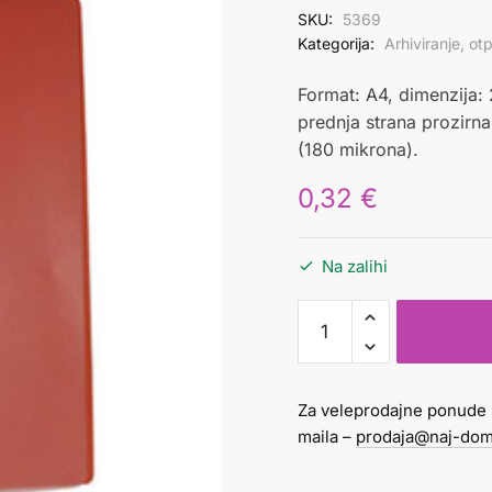
SKU:
5369
Kategorija:
Arhiviranje, o
Format: A4, dimenzija
prednja strana prozirna
(180 mikrona).
0,32
€
Na zalihi
Fascikl
pvc
s
mehanizmom
Za veleprodajne ponude 
količina
maila –
prodaja@naj-dom