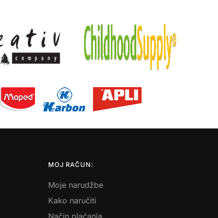
MOJ RAČUN:
Moje narudžbe
Kako naručiti
Način plaćanja