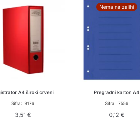
Nema na zalihi
istrator A4 široki crveni
Pregradni karton A4
Šifra: 9176
Šifra: 7556
3,51
€
0,12
€