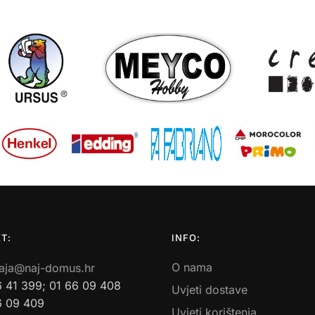
T:
INFO:
O nama
aja@naj-domus.hr
6 41 399; 01 66 09 408
Uvjeti dostave
6 09 409
Uvjeti korištenja