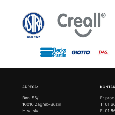
ADRESA:
KONTAK
Bani 56/I
E:
prod
10010 Zagreb-Buzin
T: 01 6
Hrvatska
F: 01 6