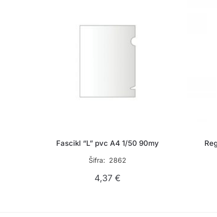
Fascikl “L” pvc A4 1/50 90my
Reg
Šifra: 2862
4,37
€