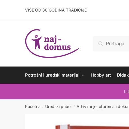
Skip
Skip
to
to
VIŠE OD 30 GODINA TRADICIJE
navigation
content
Pretraži:
Pretraži
Potrošni i uredski materijal
Hobby art
Didakt
L
Početna
Uredski pribor
Arhiviranje, otprema i doku
/
/