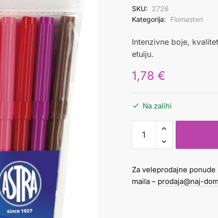
SKU:
2726
Kategorija:
Flomasteri
Intenzivne boje, kvalite
etuiju.
1,78
€
Na zalihi
Flomaster
1/12
Astra
količina
Za veleprodajne ponude 
maila –
prodaja@naj-dom