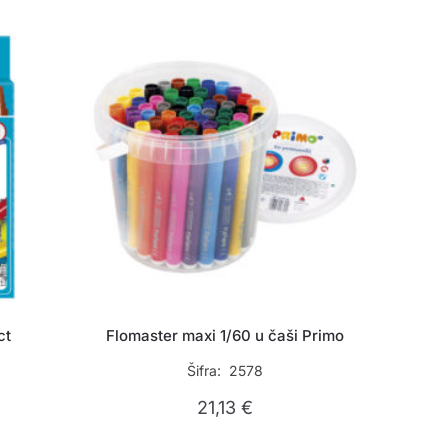
ct
Flomaster maxi 1/60 u čaši Primo
Šifra: 2578
21,13
€