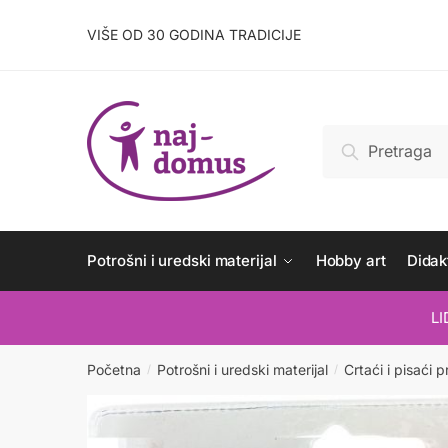
Skip
Skip
to
to
VIŠE OD 30 GODINA TRADICIJE
navigation
content
Pretraži:
Pretraži
Potrošni i uredski materijal
Hobby art
Didakt
L
Početna
Potrošni i uredski materijal
Crtaći i pisaći p
/
/