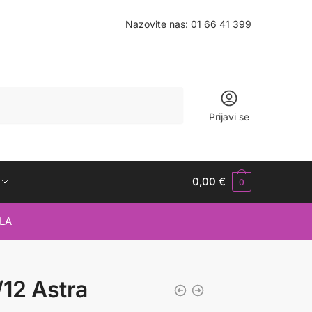
Nazovite nas:
01 66 41 399
Prijavi se
0,00
€
0
LA
/12 Astra