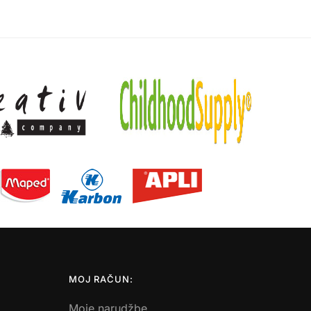
MOJ RAČUN:
Moje narudžbe