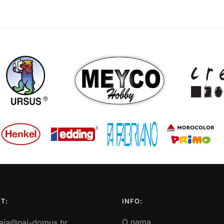
T:
INFO:
O nama
aja@naj-domus.hr