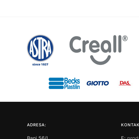
ADRESA:
KONTAK
Bani 56/I
E:
prod