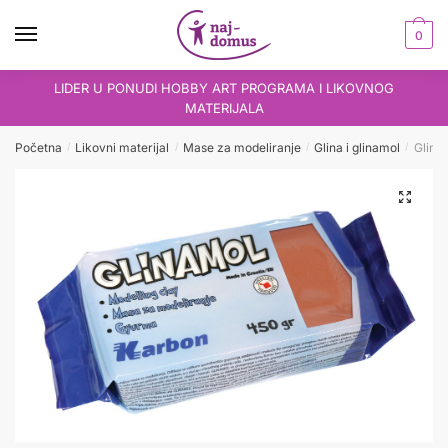
Skip
Skip
to
to
0
navigation
content
LIDER U PONUDI HOBBY ART PROGRAMA I LIKOVNOG
MATERIJALA
Početna
Likovni materijal
Mase za modeliranje
Glina i glinamol
Glina
/
/
/
/