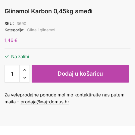
Glinamol Karbon 0,45kg smeđi
SKU:
3690
Kategorija:
Glina i glinamol
1,46
€
Na zalihi
Glinamol
Dodaj u košaricu
Karbon
0,45kg
smeđi
Za veleprodajne ponude molimo kontaktirajte nas putem
količina
maila –
prodaja@naj-domus.hr