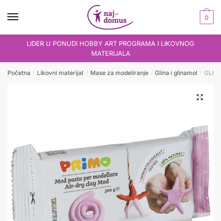
Skip
Skip
to
to
0
navigation
content
LIDER U PONUDI HOBBY ART PROGRAMA I LIKOVNOG
MATERIJALA
Početna
Likovni materijal
Mase za modeliranje
Glina i glinamol
GLIN
/
/
/
/