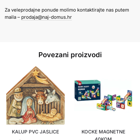
KG
Za veleprodajne ponude molimo kontaktirajte nas putem
PASTELNO
maila –
prodaja@naj-domus.hr
ROZI
količina
Povezani proizvodi
KALUP PVC JASLICE
KOCKE MAGNETNE
40KOM