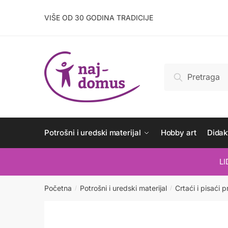
Skip
Skip
to
to
VIŠE OD 30 GODINA TRADICIJE
navigation
content
Pretraži:
Pretraži
Potrošni i uredski materijal
Hobby art
Didakt
L
Početna
Potrošni i uredski materijal
Crtaći i pisaći p
/
/