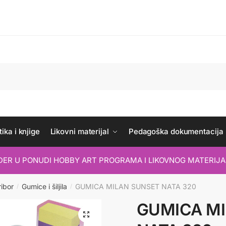
ika i knjige
Likovni materijal
Pedagoška dokumentacija
IDER U PONUDI HOBBY ART PROGRAMA I LIKOVNOG MATERIJA
ribor
Gumice i šiljila
GUMICA MILAN SUNSET NATA 320
/
/
GUMICA MI