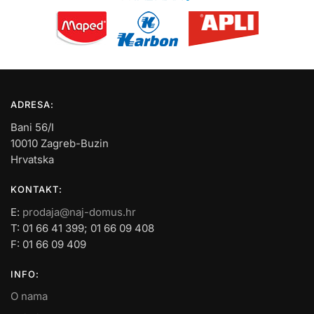
ADRESA:
Bani 56/I
10010 Zagreb-Buzin
Hrvatska
KONTAKT:
E:
prodaja@naj-domus.hr
T: 01 66 41 399; 01 66 09 408
F: 01 66 09 409
INFO:
O nama