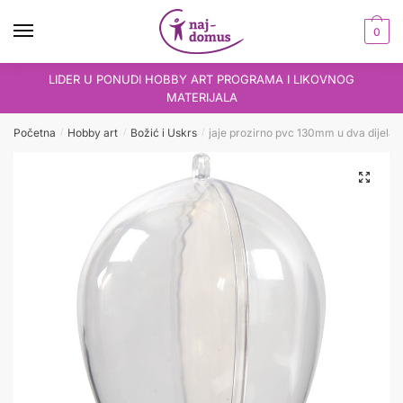
Skip
Skip
to
to
0
navigation
content
LIDER U PONUDI HOBBY ART PROGRAMA I LIKOVNOG
MATERIJALA
Početna
Hobby art
Božić i Uskrs
jaje prozirno pvc 130mm u dva dijela
/
/
/