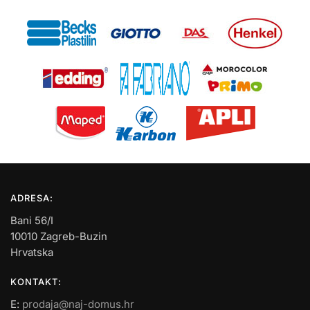
ADRESA:
Bani 56/I
10010 Zagreb-Buzin
Hrvatska
KONTAKT:
E:
prodaja@naj-domus.hr