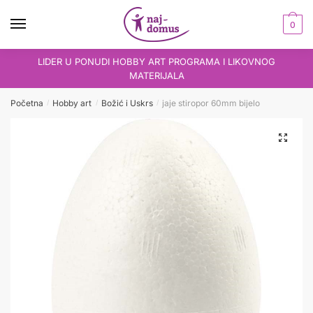
Skip
Skip
to
to
0
navigation
content
LIDER U PONUDI HOBBY ART PROGRAMA I LIKOVNOG
MATERIJALA
Početna
Hobby art
Božić i Uskrs
jaje stiropor 60mm bijelo
/
/
/