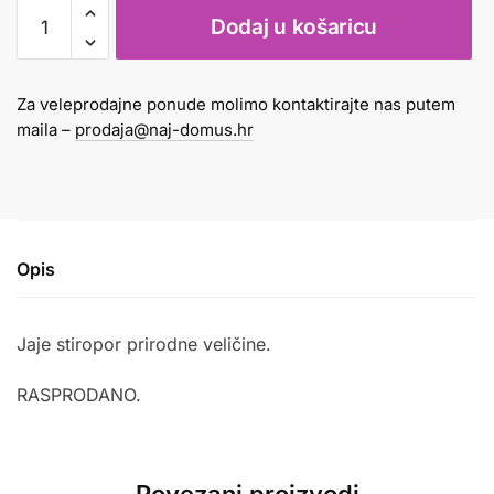
jaje
Dodaj u košaricu
stiropor
60mm
bijelo
Za veleprodajne ponude molimo kontaktirajte nas putem
količina
maila –
prodaja@naj-domus.hr
Opis
Jaje stiropor prirodne veličine.
RASPRODANO.
Povezani proizvodi