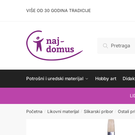
Skip
Skip
to
to
VIŠE OD 30 GODINA TRADICIJE
navigation
content
Pretraži:
Pretraži
Potrošni i uredski materijal
Hobby art
Didakt
L
Početna
Likovni materijal
Slikarski pribor
Ostali pr
/
/
/