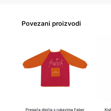
Povezani proizvodi
Pregača dječja s rukavima Faber
Kis