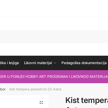
ika i knjige
Likovni materijal
Pedagoška dokumentacija
IDER U PONUDI HOBBY ART PROGRAMA I LIKOVNOG MATERIJA
ibor
Kist tempera plosnati br.20 Astra
/
Kist temper