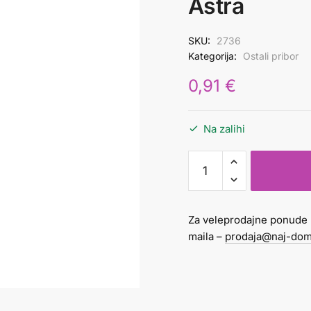
Astra
SKU:
2736
Kategorija:
Ostali pribor
0,91
€
Na zalihi
Kist
tempera
plosnati
br.20
Za veleprodajne ponude 
Astra
maila –
prodaja@naj-dom
količina