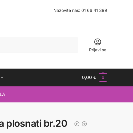
Nazovite nas:
01 66 41 399
Prijavi se
0,00
€
0
LA
a plosnati br.20