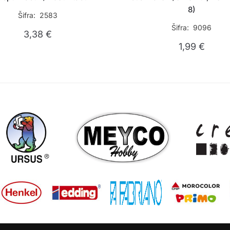
8)
Šifra: 2583
Šifra: 9096
3,38
€
1,99
€