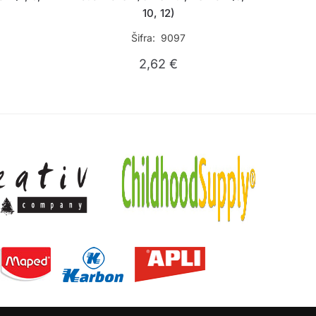
10, 12)
Šifra: 9097
2,62
€