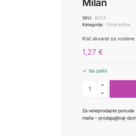
Milan
SKU:
8223
Kategorija:
Ostali pribor
Kist akvarel za vodene
1,27
€
Na zalihi
Kist
vodena
akvarel
br.12
Za veleprodajne ponude 
Milan
maila –
prodaja@naj-dom
količina