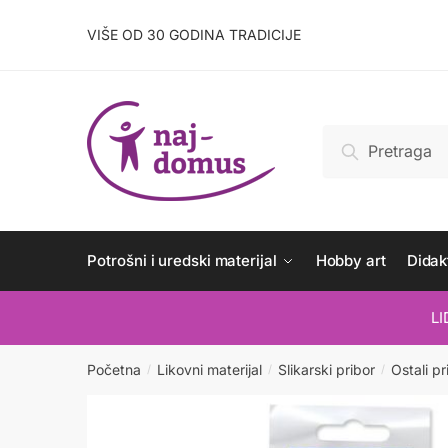
Skip
Skip
to
to
VIŠE OD 30 GODINA TRADICIJE
navigation
content
Pretraži:
Pretraži
Potrošni i uredski materijal
Hobby art
Didakt
L
Početna
Likovni materijal
Slikarski pribor
Ostali pr
/
/
/