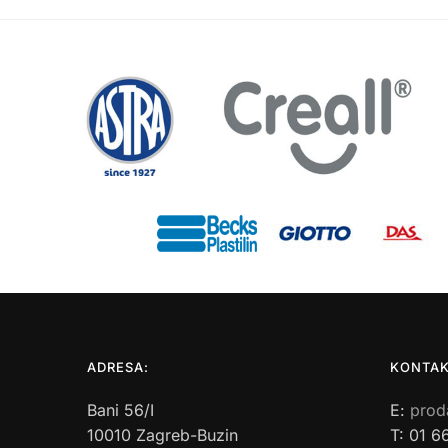
ADRESA:
KONTAK
Bani 56/I
E:
prod
10010 Zagreb-Buzin
T: 01 6