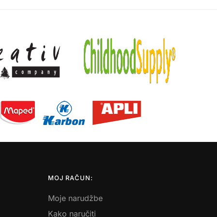
MOJ RAČUN:
Moje narudžbe
Kako naručiti