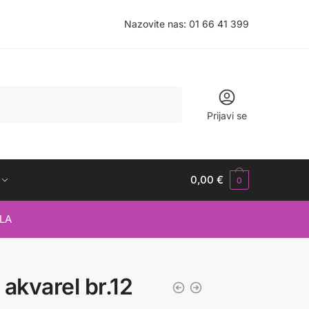
Nazovite nas:
01 66 41 399
Prijavi se
0,00
€
0
LA
 akvarel br.12