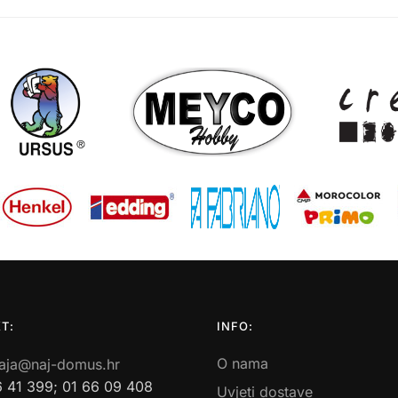
T:
INFO:
O nama
aja@naj-domus.hr
6 41 399; 01 66 09 408
Uvjeti dostave