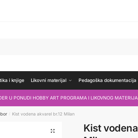
ika i knjige
Likovni materijal
Pedagoška dokumentacija
IDER U PONUDI HOBBY ART PROGRAMA I LIKOVNOG MATERIJA
ibor
Kist vodena akvarel br.12 Milan
/
Kist vodena