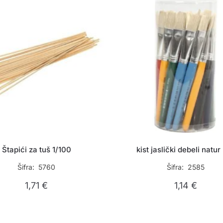
Štapići za tuš 1/100
kist jaslički debeli natur 
Šifra: 5760
Šifra: 2585
1,71
€
1,14
€