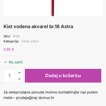
Kist vodena akvarel br.18 Astra
SKU:
8160
Kategorija:
Ostali pribor
0,85
€
Na zalihi
Kist
Dodaj u košaricu
vodena
akvarel
br.18
Za veleprodajne ponude molimo kontaktirajte nas putem
Astra
maila –
prodaja@naj-domus.hr
količina