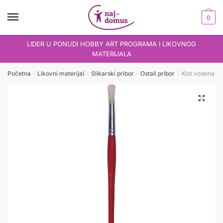
Skip
Skip
to
to
0
navigation
content
LIDER U PONUDI HOBBY ART PROGRAMA I LIKOVNOG
MATERIJALA
Početna
Likovni materijal
Slikarski pribor
Ostali pribor
Kist vodena ak
/
/
/
/