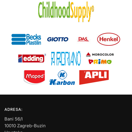
ADRESA:
Bani 56/I
10010 Zagreb-Buzin