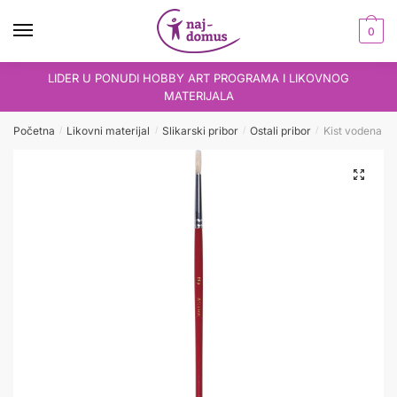
Skip
Skip
to
to
0
navigation
content
LIDER U PONUDI HOBBY ART PROGRAMA I LIKOVNOG
MATERIJALA
Početna
Likovni materijal
Slikarski pribor
Ostali pribor
Kist vodena ak
/
/
/
/