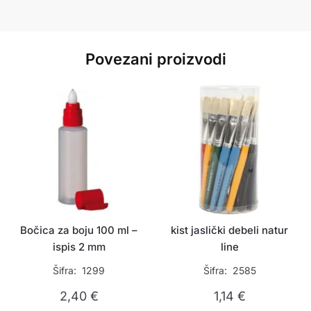
Povezani proizvodi
Bočica za boju 100 ml –
kist jaslički debeli natur
ispis 2 mm
line
Šifra: 1299
Šifra: 2585
2,40
€
1,14
€