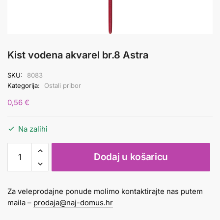
Kist vodena akvarel br.8 Astra
SKU:
8083
Kategorija:
Ostali pribor
0,56
€
Na zalihi
Kist
Dodaj u košaricu
vodena
akvarel
br.8
Za veleprodajne ponude molimo kontaktirajte nas putem
Astra
maila –
prodaja@naj-domus.hr
količina