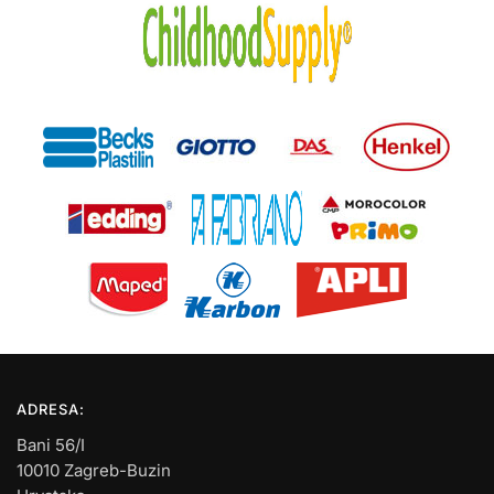
ADRESA:
Bani 56/I
10010 Zagreb-Buzin