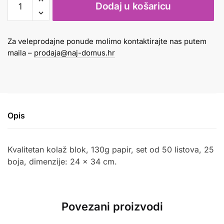
Dodaj u košaricu
blok
130g
50
Za veleprodajne ponude molimo kontaktirajte nas putem
lista,
maila –
prodaja@naj-domus.hr
25
boja
24
x
34
Opis
cm
količina
Kvalitetan kolaž blok, 130g papir, set od 50 listova, 25
boja, dimenzije: 24 x 34 cm.
Povezani proizvodi