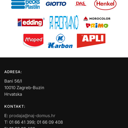
ADRESA:
Bani 56/I
10010 Zagreb-Buzin
Hrvatska
KONTAKT:
E:
prodaja@naj-domus.hr
T: 01 66 41 399; 01 66 09 408