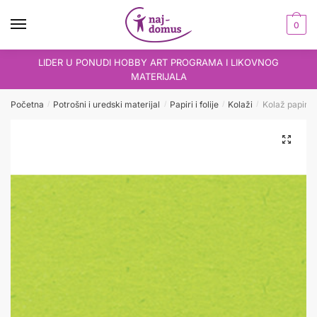
Skip
Skip
to
to
0
navigation
content
LIDER U PONUDI HOBBY ART PROGRAMA I LIKOVNOG
MATERIJALA
Početna
Potrošni i uredski materijal
Papiri i folije
Kolaži
Kolaž papir B
/
/
/
/