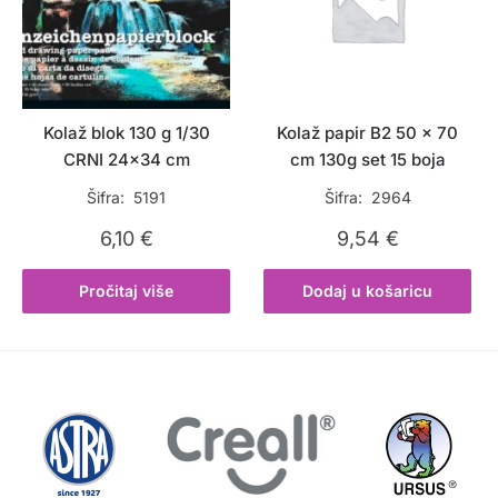
Kolaž blok 130 g 1/30
Kolaž papir B2 50 x 70
CRNI 24×34 cm
cm 130g set 15 boja
Šifra: 5191
Šifra: 2964
6,10
€
9,54
€
Pročitaj više
Dodaj u košaricu