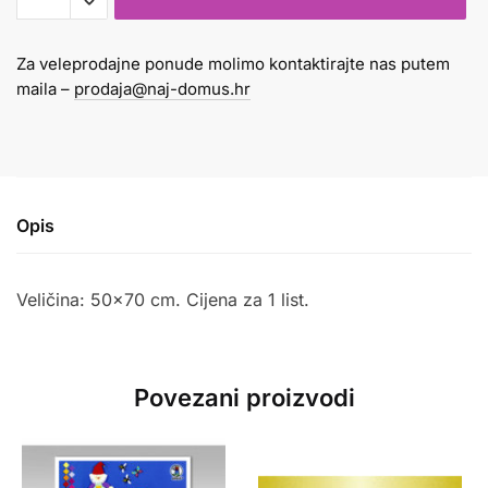
B2
130gr
Za veleprodajne ponude molimo kontaktirajte nas putem
SV.
maila –
prodaja@naj-domus.hr
ZELENI
količina
Opis
Veličina: 50×70 cm. Cijena za 1 list.
Povezani proizvodi