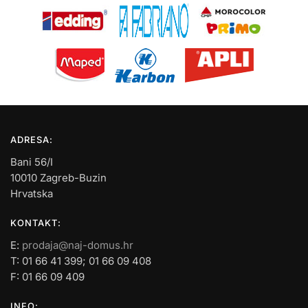
ADRESA:
Bani 56/I
10010 Zagreb-Buzin
Hrvatska
KONTAKT:
E:
prodaja@naj-domus.hr
T: 01 66 41 399; 01 66 09 408
F: 01 66 09 409
INFO: