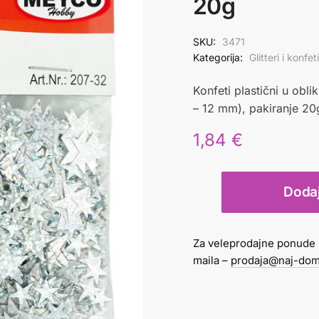
20g
SKU:
3471
Kategorija:
Glitteri i konfeti
Konfeti plastični u oblik
– 12 mm), pakiranje 20g
1,84
€
Konfeti
Dodaj
zvjezdice
srebrne
20g
Za veleprodajne ponude 
količina
maila –
prodaja@naj-dom