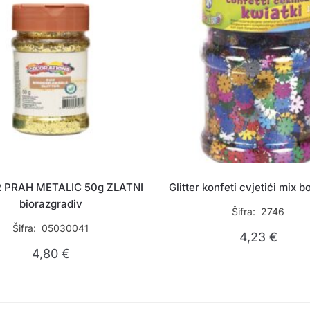
R PRAH METALIC 50g ZLATNI
Glitter konfeti cvjetići mix b
biorazgradiv
Šifra: 2746
Šifra: 05030041
4,23
€
4,80
€