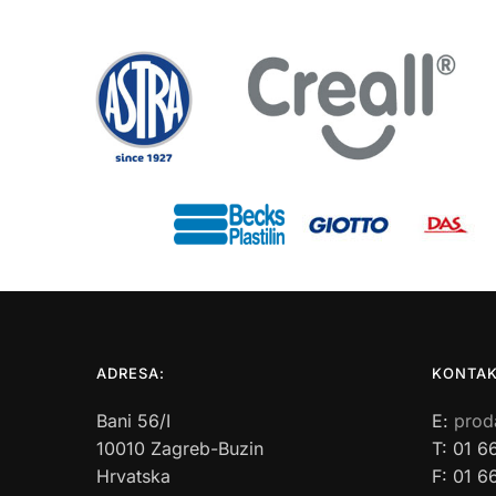
ADRESA:
KONTAK
Bani 56/I
E:
prod
10010 Zagreb-Buzin
T: 01 6
Hrvatska
F: 01 6