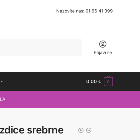
Nazovite nas:
01 66 41 399
Prijavi se
0,00
€
0
LA
ezdice srebrne