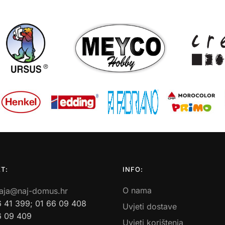
T:
INFO:
O nama
aja@naj-domus.hr
6 41 399; 01 66 09 408
Uvjeti dostave
6 09 409
Uvjeti korištenja