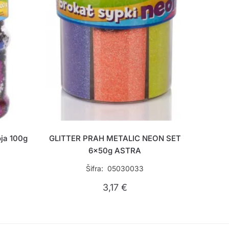
oja 100g
GLITTER PRAH METALIC NEON SET
6x50g ASTRA
Šifra: 05030033
3,17
€