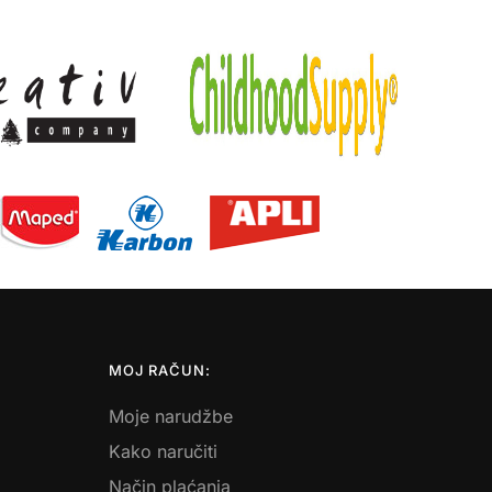
MOJ RAČUN:
Moje narudžbe
Kako naručiti
Način plaćanja