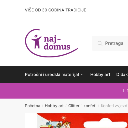
Skip
Skip
to
to
VIŠE OD 30 GODINA TRADICIJE
navigation
content
Pretraži:
Pretraži
Potrošni i uredski materijal
Hobby art
Didakt
L
Početna
Hobby art
Glitteri i konfeti
Konfeti zvjez
/
/
/