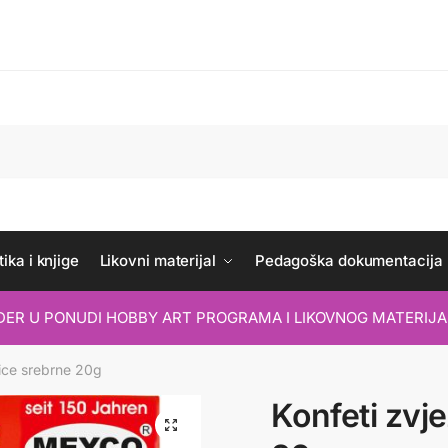
ika i knjige
Likovni materijal
Pedagoška dokumentacija
IDER U PONUDI HOBBY ART PROGRAMA I LIKOVNOG MATERIJA
dice srebrne 20g
Konfeti zvj