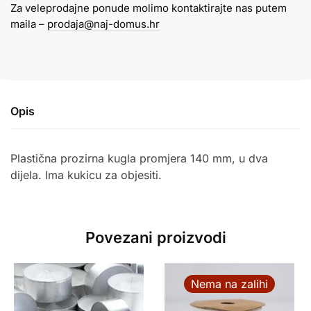
Za veleprodajne ponude molimo kontaktirajte nas putem
količina
maila –
prodaja@naj-domus.hr
Opis
Plastična prozirna kugla promjera 140 mm, u dva
dijela. Ima kukicu za objesiti.
Povezani proizvodi
Nema na zalihi