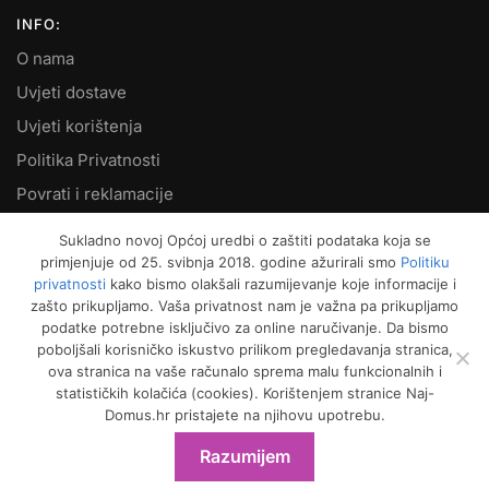
INFO:
O nama
Uvjeti dostave
Uvjeti korištenja
Politika Privatnosti
Povrati i reklamacije
Kontakt
Sukladno novoj Općoj uredbi o zaštiti podataka koja se
primjenjuje od 25. svibnja 2018. godine ažurirali smo
Politiku
MOJ RAČUN:
privatnosti
kako bismo olakšali razumijevanje koje informacije i
zašto prikupljamo. Vaša privatnost nam je važna pa prikupljamo
Moje narudžbe
podatke potrebne isključivo za online naručivanje. Da bismo
Kako naručiti
poboljšali korisničko iskustvo prilikom pregledavanja stranica,
ova stranica na vaše računalo sprema malu funkcionalnih i
Način plaćanja
statističkih kolačića (cookies). Korištenjem stranice Naj-
Garancija kvalitete
Domus.hr pristajete na njihovu upotrebu.
Košarica
Razumijem