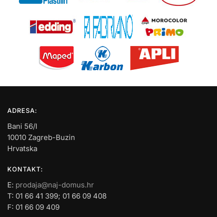
ADRESA:
Bani 56/I
10010 Zagreb-Buzin
Hrvatska
KONTAKT:
E:
prodaja@naj-domus.hr
T: 01 66 41 399; 01 66 09 408
F: 01 66 09 409