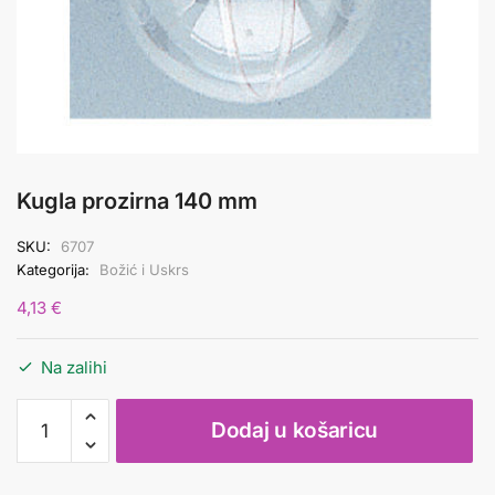
Kugla prozirna 140 mm
SKU:
6707
Kategorija:
Božić i Uskrs
4,13
€
Na zalihi
Kugla
Dodaj u košaricu
prozirna
140
mm