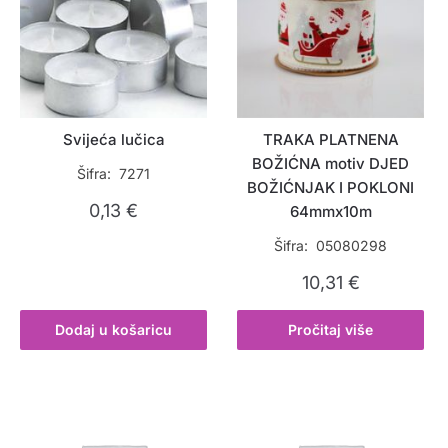
Svijeća lučica
TRAKA PLATNENA
BOŽIĆNA motiv DJED
Šifra: 7271
BOŽIĆNJAK I POKLONI
0,13
€
64mmx10m
Šifra: 05080298
10,31
€
Dodaj u košaricu
Pročitaj više