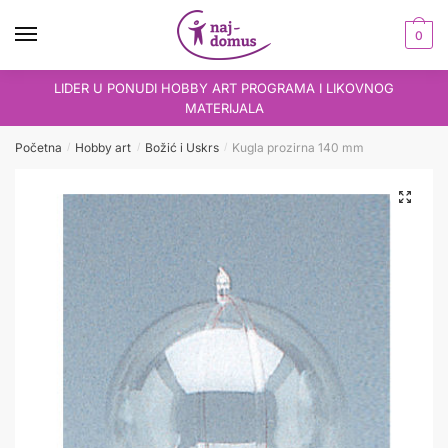
Skip
Skip
to
to
0
navigation
content
LIDER U PONUDI HOBBY ART PROGRAMA I LIKOVNOG
MATERIJALA
Početna
Hobby art
Božić i Uskrs
Kugla prozirna 140 mm
/
/
/