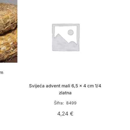
cm
Svijeća advent mali 6,5 x 4 cm 1/4
zlatna
Šifra: 8499
4,24
€