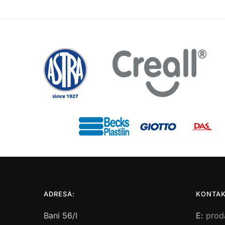
ADRESA:
KONTAK
Bani 56/I
E:
prod