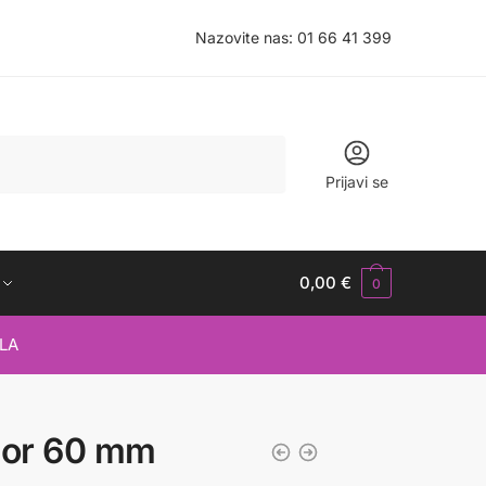
Nazovite nas:
01 66 41 399
Prijavi se
0,00
€
0
LA
por 60 mm