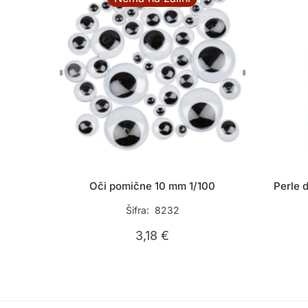
Oči pomične 10 mm 1/100
Perle 
Šifra: 8232
3,18
€