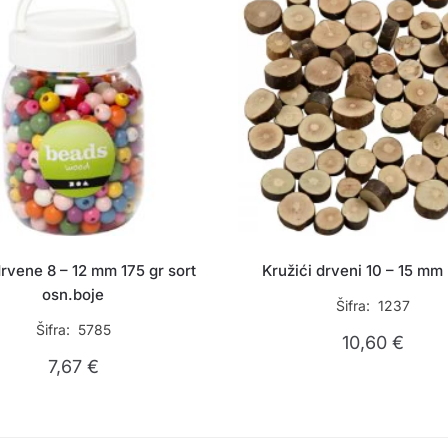
drvene 8 – 12 mm 175 gr sort
Kružići drveni 10 – 15 mm
osn.boje
Šifra: 1237
Šifra: 5785
10,60
€
7,67
€