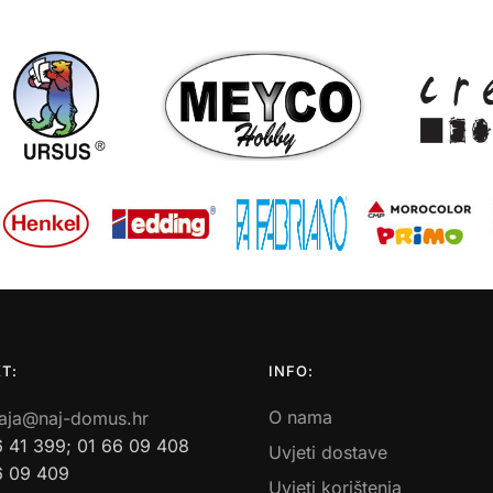
T:
INFO:
O nama
aja@naj-domus.hr
6 41 399; 01 66 09 408
Uvjeti dostave
6 09 409
Uvjeti korištenja