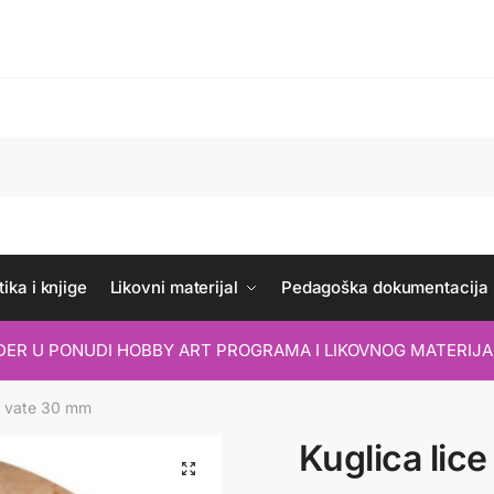
ika i knjige
Likovni materijal
Pedagoška dokumentacija
IDER U PONUDI HOBBY ART PROGRAMA I LIKOVNOG MATERIJA
od vate 30 mm
Kuglica lic