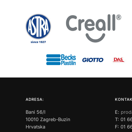
ADRESA:
KONTAK
Bani 56/I
E:
prod
10010 Zagreb-Buzin
T: 01 6
Hrvatska
F: 01 6