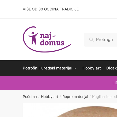
Skip
Skip
to
to
VIŠE OD 30 GODINA TRADICIJE
navigation
content
Pretraži:
Pretraži
Potrošni i uredski materijal
Hobby art
Didakt
L
Početna
Hobby art
Repro materijal
Kuglica lice 
/
/
/