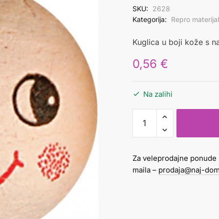
SKU:
2628
Kategorija:
Repro materijal
Kuglica u boji kože s n
0,56
€
Na zalihi
Kuglica
lice
od
vate
Za veleprodajne ponude 
30
maila –
prodaja@naj-dom
mm
količina