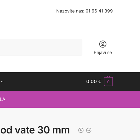
Nazovite nas:
01 66 41 399
Prijavi se
0,00
€
0
LA
e od vate 30 mm