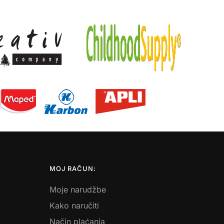
MOJ RAČUN:
Moje narudžbe
Kako naručiti
Način plaćanja