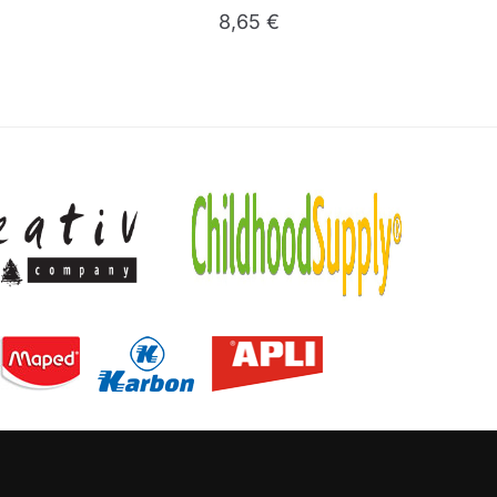
8,65
€