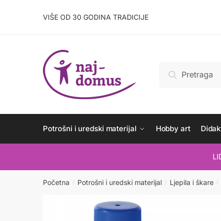
Skip
Skip
to
to
VIŠE OD 30 GODINA TRADICIJE
navigation
content
Pretraži:
Pretraži
Potrošni i uredski materijal
Hobby art
Didakt
L
Početna
Potrošni i uredski materijal
Ljepila i škare
/
/
/