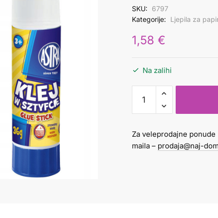
SKU:
6797
Kategorije:
Ljepila za papi
1,58
€
Na zalihi
Ljepilo
Astra
36g
stick
Za veleprodajne ponude 
količina
maila –
prodaja@naj-dom