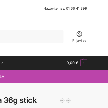
Nazovite nas:
01 66 41 399
Prijavi se
0,00
€
0
LA
a 36g stick