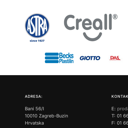
ADRESA:
KONTAK
Bani 56/I
E:
prod
10010 Zagreb-Buzin
T: 01 6
Hrvatska
F: 01 6