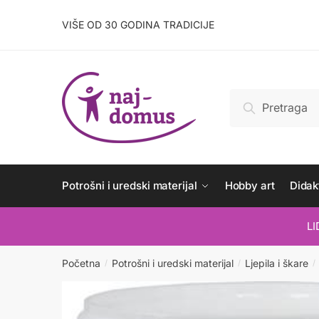
Skip
Skip
to
to
VIŠE OD 30 GODINA TRADICIJE
navigation
content
Pretraži:
Pretraži
Potrošni i uredski materijal
Hobby art
Didakt
L
Početna
Potrošni i uredski materijal
Ljepila i škare
/
/
/