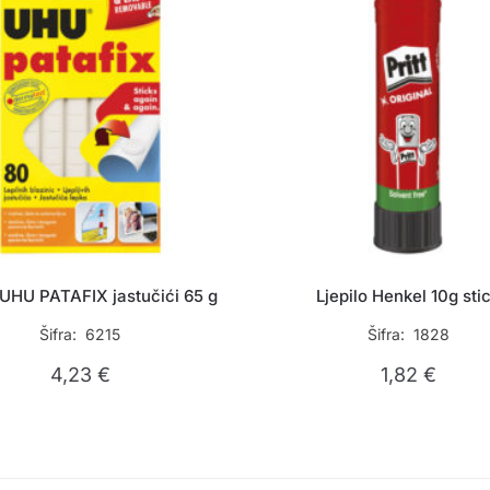
 UHU PATAFIX jastučići 65 g
Ljepilo Henkel 10g sti
Šifra: 6215
Šifra: 1828
4,23
€
1,82
€