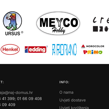
T:
INFO:
O nama
aja@naj-domus.hr
6 41 399; 01 66 09 408
Uvjeti dostave
6 09 409
Uvjeti korištenja