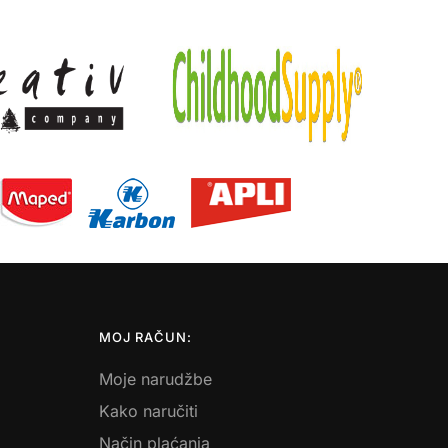
MOJ RAČUN:
Moje narudžbe
Kako naručiti
Način plaćanja