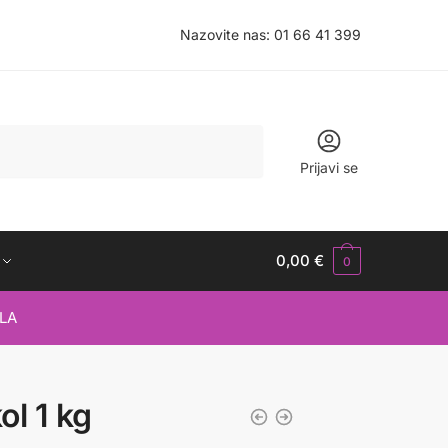
Nazovite nas:
01 66 41 399
Prijavi se
0,00
€
0
LA
ol 1 kg