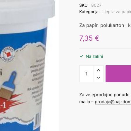
SKU:
8027
Kategorija:
Ljepila za papi
Za papir, polukarton i k
7,35
€
Na zalihi
ljepilo
eurokol
1
kg
Za veleprodajne ponude 
količina
maila –
prodaja@naj-dom