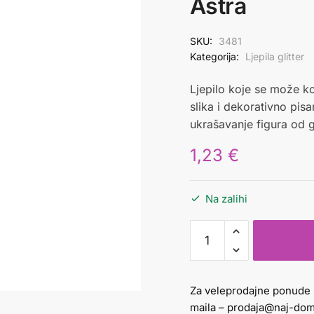
Astra
SKU:
3481
Kategorija:
Ljepila glitter
Ljepilo koje se može kor
slika i dekorativno pisa
ukrašavanje figura od gl
1,23
€
Na zalihi
Ljepilo
glitter
35
ml
Za veleprodajne ponude 
zlatno
maila –
prodaja@naj-dom