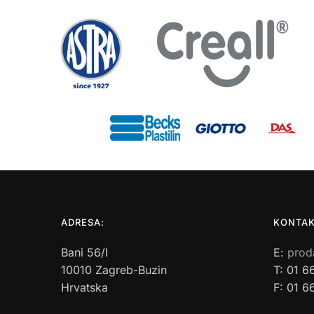
ADRESA:
KONTAK
Bani 56/I
E:
prod
10010 Zagreb-Buzin
T: 01 6
Hrvatska
F: 01 6