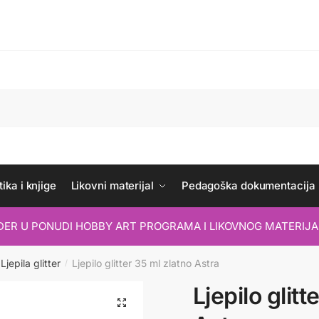
ika i knjige
Likovni materijal
Pedagoška dokumentacija
IDER U PONUDI HOBBY ART PROGRAMA I LIKOVNOG MATERIJA
Ljepila glitter
Ljepilo glitter 35 ml zlatno Astra
/
Ljepilo glitt