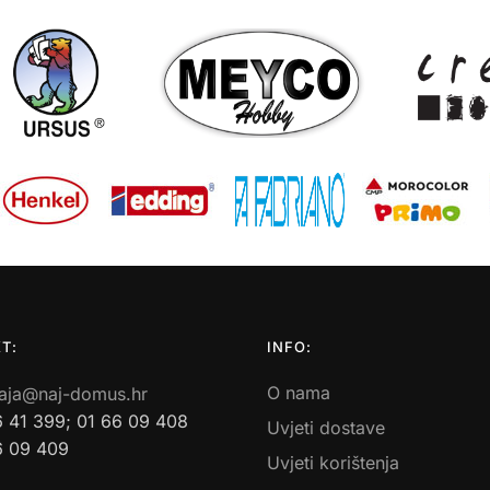
T:
INFO:
O nama
aja@naj-domus.hr
6 41 399; 01 66 09 408
Uvjeti dostave
6 09 409
Uvjeti korištenja