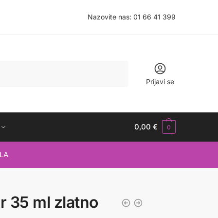
Nazovite nas:
01 66 41 399
Prijavi se
0,00
€
0
LA
er 35 ml zlatno