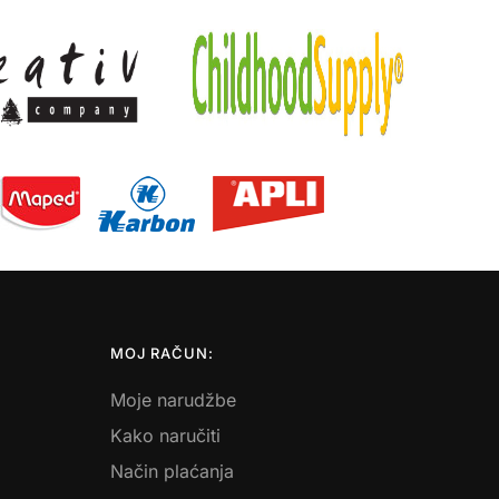
MOJ RAČUN:
Moje narudžbe
Kako naručiti
Način plaćanja