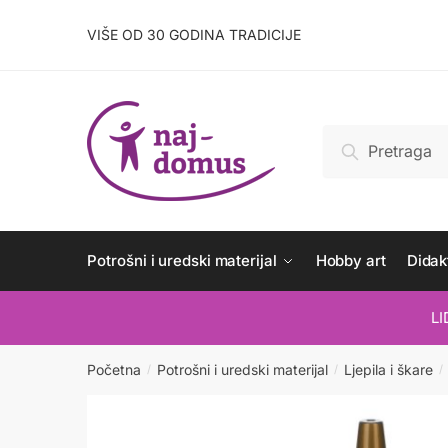
Skip
Skip
to
to
VIŠE OD 30 GODINA TRADICIJE
navigation
content
Pretraži:
Pretraži
Potrošni i uredski materijal
Hobby art
Didakt
L
Početna
Potrošni i uredski materijal
Ljepila i škare
/
/
/