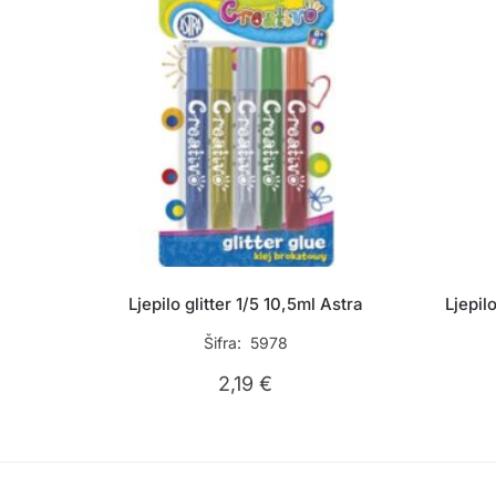
Ljepilo glitter 1/5 10,5ml Astra
Ljepil
Šifra: 5978
2,19
€