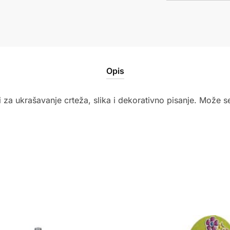
Astra
količina
Opis
i za ukrašavanje crteža, slika i dekorativno pisanje. Može se