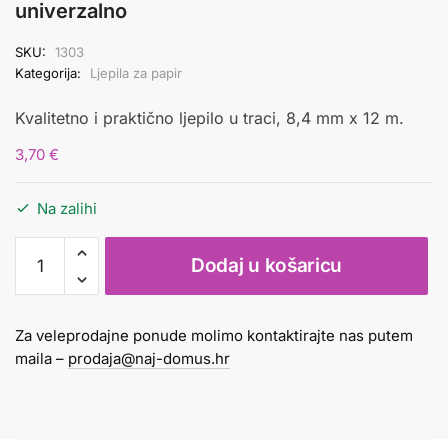
univerzalno
SKU:
1303
Kategorija:
Ljepila za papir
Kvalitetno i praktično ljepilo u traci, 8,4 mm x 12 m.
3,70
€
Na zalihi
Ljepilo
Dodaj u košaricu
Milan
u
traci
Za veleprodajne ponude molimo kontaktirajte nas putem
8,4mm
maila –
prodaja@naj-domus.hr
x
12m
univerzalno
količina