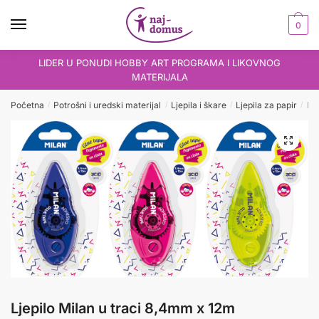
Skip
Skip
to
to
0
navigation
content
LIDER U PONUDI HOBBY ART PROGRAMA I LIKOVNOG
MATERIJALA
Početna
Potrošni i uredski materijal
Ljepila i škare
Ljepila za papir
Lje
/
/
/
/
Ljepilo Milan u traci 8,4mm x 12m