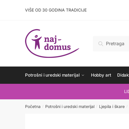
Skip
Skip
to
to
VIŠE OD 30 GODINA TRADICIJE
navigation
content
Pretraži:
Pretraži
Potrošni i uredski materijal
Hobby art
Didakt
L
Početna
Potrošni i uredski materijal
Ljepila i škare
/
/
/