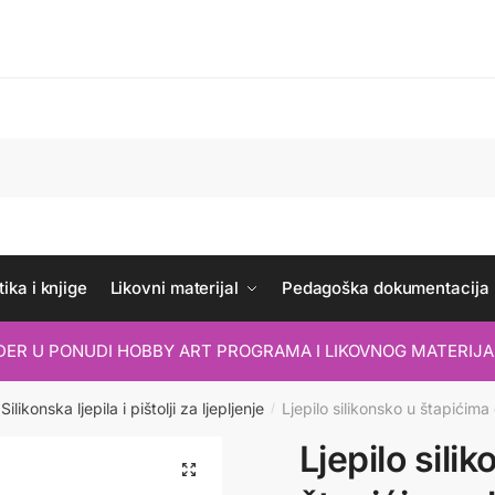
ika i knjige
Likovni materijal
Pedagoška dokumentacija
IDER U PONUDI HOBBY ART PROGRAMA I LIKOVNOG MATERIJA
Silikonska ljepila i pištolji za ljepljenje
Ljepilo silikonsko u štapićim
/
Ljepilo sili