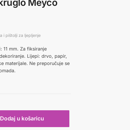
okruglo Meyco
a i pištolji za ljepljenje
i: 11 mm. Za fiksiranje
dekoriranje. Lijepi: drvo, papir,
čke materijale. Ne preporučuje se
komada.
Dodaj u košaricu