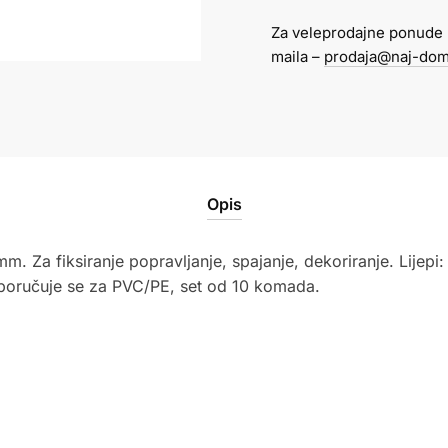
štapićima
Za veleprodajne ponude 
okruglo
maila –
prodaja@naj-dom
Meyco
1/10
količina
Opis
mm. Za fiksiranje popravljanje, spajanje, dekoriranje. Lijepi:
reporučuje se za PVC/PE, set od 10 komada.