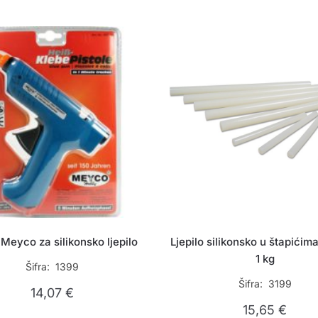
j Meyco za silikonsko ljepilo
Ljepilo silikonsko u štapićim
1 kg
Šifra: 1399
Šifra: 3199
14,07
€
15,65
€