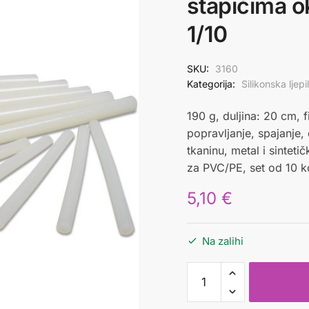
štapićima 
1/10
SKU:
3160
Kategorija:
Silikonska ljepil
190 g, duljina: 20 cm, f
popravljanje, spajanje, 
tkaninu, metal i sinteti
za PVC/PE, set od 10 
5,10
€
Na zalihi
Ljepilo
silikonsko
u