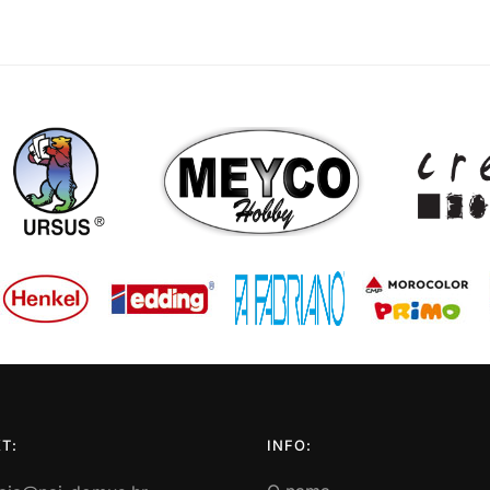
T:
INFO: