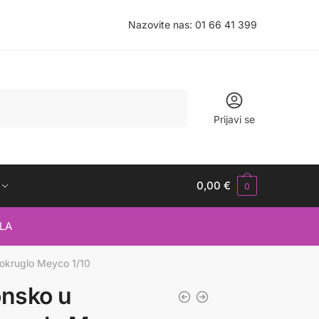
Nazovite nas:
01 66 41 399
Prijavi se
0,00
€
0
LA
a okruglo Meyco 1/10
konsko u