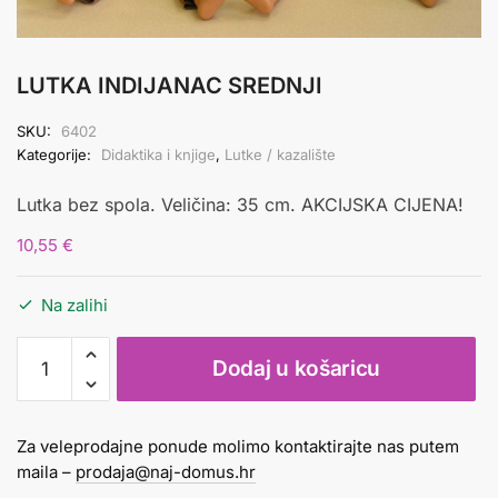
LUTKA INDIJANAC SREDNJI
SKU:
6402
Kategorije:
Didaktika i knjige
,
Lutke / kazalište
Lutka bez spola. Veličina: 35 cm. AKCIJSKA CIJENA!
10,55
€
Na zalihi
LUTKA
Dodaj u košaricu
INDIJANAC
SREDNJI
količina
Za veleprodajne ponude molimo kontaktirajte nas putem
maila –
prodaja@naj-domus.hr