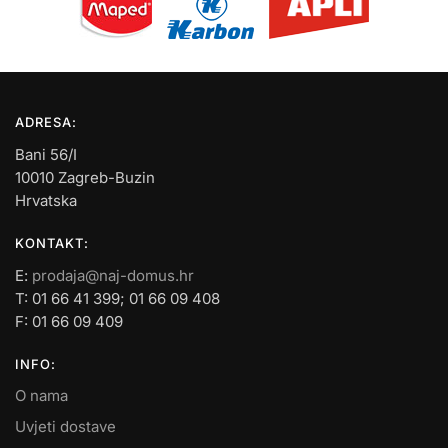
ADRESA:
Bani 56/I
10010 Zagreb-Buzin
Hrvatska
KONTAKT:
E:
prodaja@naj-domus.hr
T: 01 66 41 399; 01 66 09 408
F: 01 66 09 409
INFO:
O nama
Uvjeti dostave