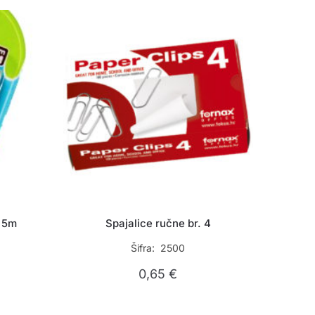
i 5m
Spajalice ručne br. 4
Šifra: 2500
0,65
€