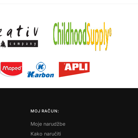
MOJ RAČUN:
Moje narudžbe
Kako naručiti