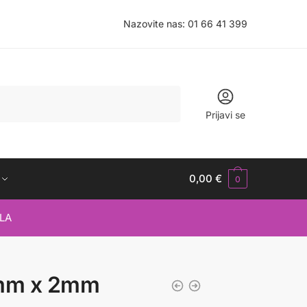
Nazovite nas:
01 66 41 399
Prijavi se
0,00
€
0
LA
mm x 2mm