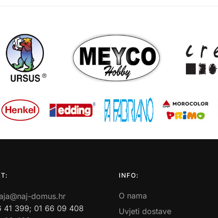
T:
INFO:
O nama
aja@naj-domus.hr
6 41 399; 01 66 09 408
Uvjeti dostave