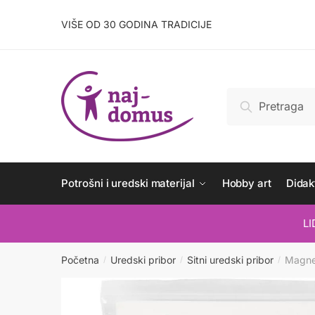
Skip
Skip
to
to
VIŠE OD 30 GODINA TRADICIJE
navigation
content
Pretraži:
Pretraži
Potrošni i uredski materijal
Hobby art
Didakt
L
Početna
Uredski pribor
Sitni uredski pribor
Magne
/
/
/