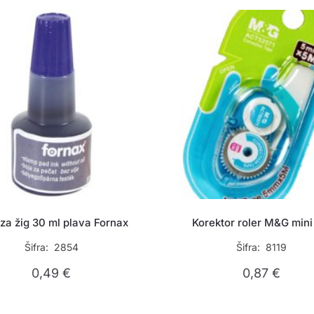
 za žig 30 ml plava Fornax
Korektor roler M&G min
Šifra: 2854
Šifra: 8119
0,49
€
0,87
€