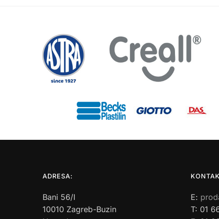
ADRESA:
KONTAK
Bani 56/I
E:
prod
10010 Zagreb-Buzin
T: 01 6