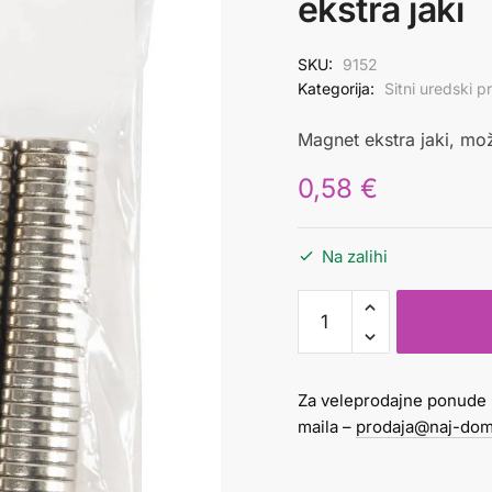
ekstra jaki
SKU:
9152
Kategorija:
Sitni uredski p
Magnet ekstra jaki, mož
0,58
€
Na zalihi
Magnet
10mm
x
2mm
Za veleprodajne ponude 
ekstra
maila –
prodaja@naj-dom
jaki
količina