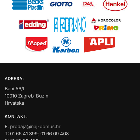
ADRESA:
Bani 56/I
10010 Zagreb-Buzin
Hrvatska
KONTAKT:
E:
prodaja@naj-domus.hr
T: 01 66 41 399; 01 66 09 408