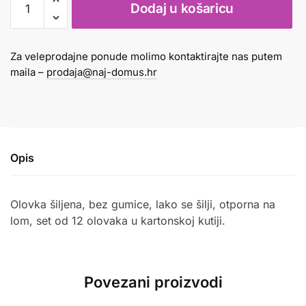
Dodaj u košaricu
grafitna
5B
777
Za veleprodajne ponude molimo kontaktirajte nas putem
1/12
maila –
prodaja@naj-domus.hr
Connect
količina
Opis
Olovka šiljena, bez gumice, lako se šilji, otporna na
lom, set od 12 olovaka u kartonskoj kutiji.
Povezani proizvodi