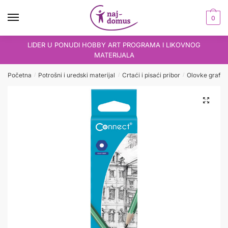
Skip
Skip
to
to
0
navigation
content
LIDER U PONUDI HOBBY ART PROGRAMA I LIKOVNOG
MATERIJALA
Početna
Potrošni i uredski materijal
Crtaći i pisaći pribor
Olovke grafit
/
/
/