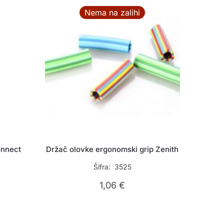
Nema na zalihi
onnect
Držač olovke ergonomski grip Zenith
Šifra: 3525
1,06
€