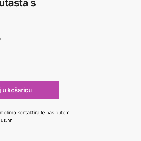
utasta s
e
 u košaricu
molimo kontaktirajte nas putem
us.hr