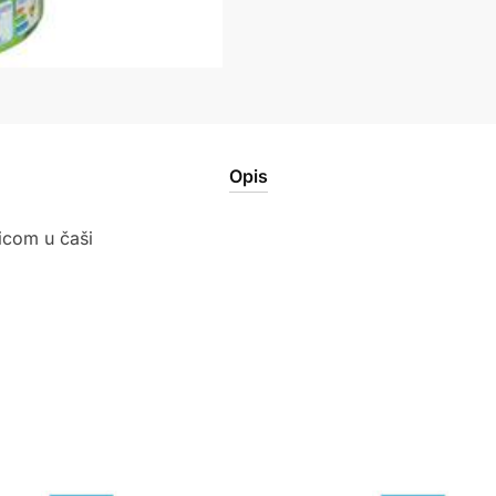
količina
Opis
icom u čaši