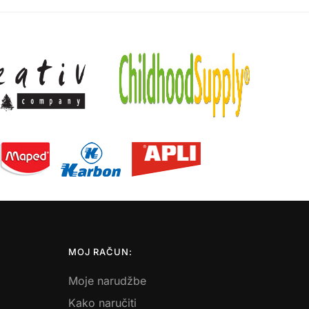
MOJ RAČUN:
Moje narudžbe
Kako naručiti