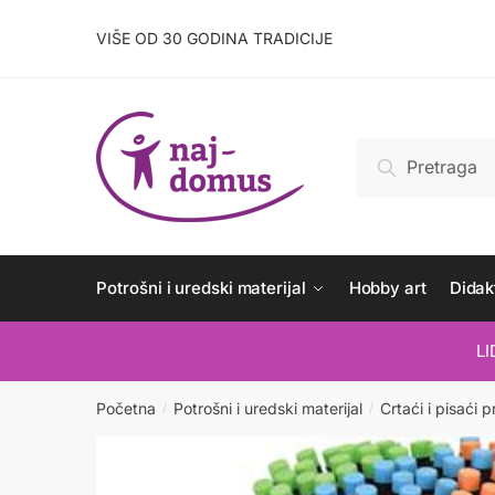
Skip
Skip
to
to
VIŠE OD 30 GODINA TRADICIJE
navigation
content
Pretraži:
Pretraži
Potrošni i uredski materijal
Hobby art
Didakt
L
Početna
Potrošni i uredski materijal
Crtaći i pisaći p
/
/