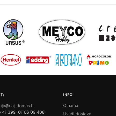
T:
INFO:
O nama
aja@naj-domus.hr
6 41 399; 01 66 09 408
Uvjeti dostave