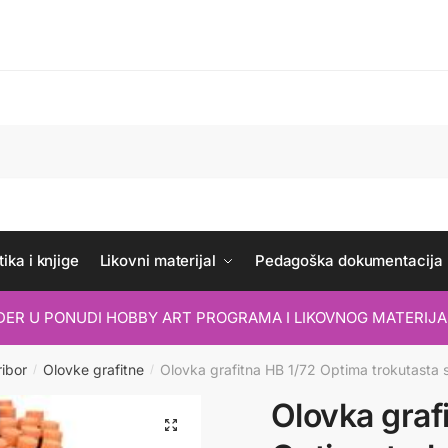
ika i knjige
Likovni materijal
Pedagoška dokumentacija
IDER U PONUDI HOBBY ART PROGRAMA I LIKOVNOG MATERIJA
ribor
Olovke grafitne
Olovka grafitna HB 1/72 Optima trokutasta
/
/
Olovka graf