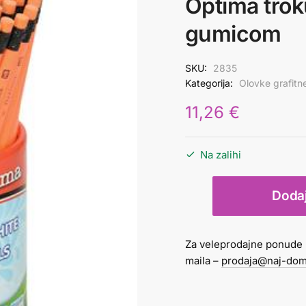
Optima trok
gumicom
SKU:
2835
Kategorija:
Olovke grafitn
11,26
€
Na zalihi
Olovka
Dodaj
grafitna
HB
1/72
Za veleprodajne ponude 
Optima
maila –
prodaja@naj-dom
trokutasta
s
gumicom