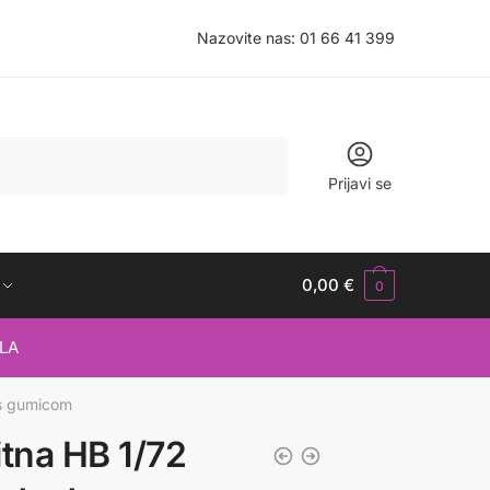
Nazovite nas:
01 66 41 399
Prijavi se
0,00
€
0
LA
 s gumicom
itna HB 1/72