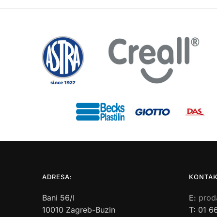
ADRESA:
KONTAK
Bani 56/I
E:
prod
10010 Zagreb-Buzin
T: 01 6