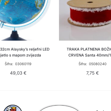
32cm Alaysky’s reljefni LED
TRAKA PLATNENA BOŽ
ijetlo s mapom zvijezda
CRVENA Santa 40mm/
Šifra: 03060119
Šifra: 05080240
49,03
€
7,75
€