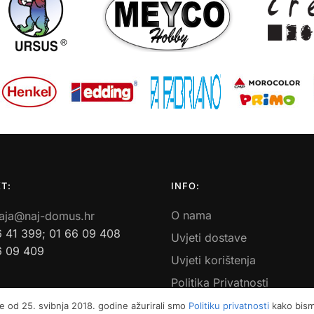
T:
INFO:
O nama
aja@naj-domus.hr
6 41 399; 01 66 09 408
Uvjeti dostave
6 09 409
Uvjeti korištenja
Politika Privatnosti
Povrati i reklamacije
e od 25. svibnja 2018. godine ažurirali smo
Politiku privatnosti
kako bismo