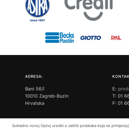
ADRESA:
KONTAK
Bani 56/I
E:
prod
10010 Zagreb-Buzin
T: 01 6
Hrvatska
F: 01 6
Sukladno novoj Općoj uredbi o zaštiti podataka koja se primjenjuj