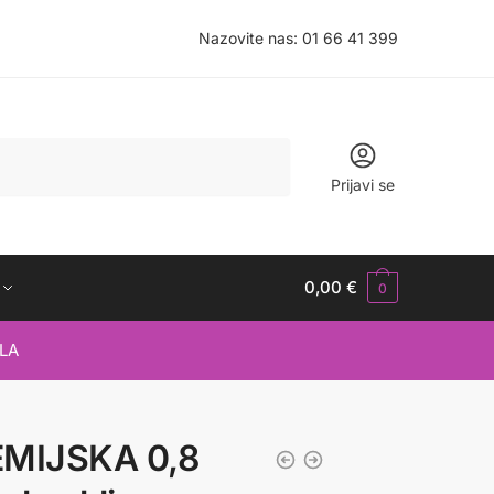
Nazovite nas:
01 66 41 399
Prijavi se
0,00
€
0
LA
MIJSKA 0,8