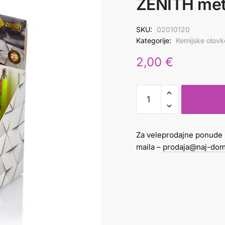
ZENITH meta
SKU:
02010120
Kategorije:
Kemijske olovk
2,00
€
OLOVKA
KEMIJSKA
0,8
ZENITH
Za veleprodajne ponude 
metalna
maila –
prodaja@naj-dom
klipsa
količina