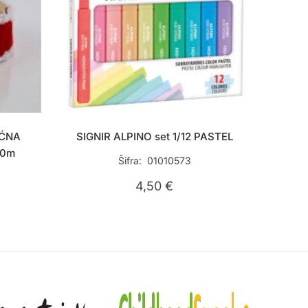
IĆNA
SIGNIR ALPINO set 1/12 PASTEL
10m
Šifra: 01010573
4,50
€