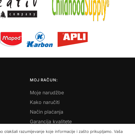
MOJ RAČUN:
Moje narudžbe
Kako naručiti
Način plaćanja
Garancija kvalitete
Košarica
 olakšali razumijevanje koje informacije i zašto prikupljamo. Vaša