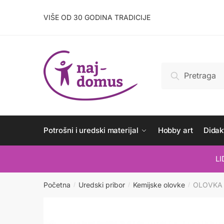
Skip
Skip
to
to
VIŠE OD 30 GODINA TRADICIJE
navigation
content
Pretraži:
Pretraži
Potrošni i uredski materijal
Hobby art
Didakt
L
Početna
Uredski pribor
Kemijske olovke
OLOVKA K
/
/
/