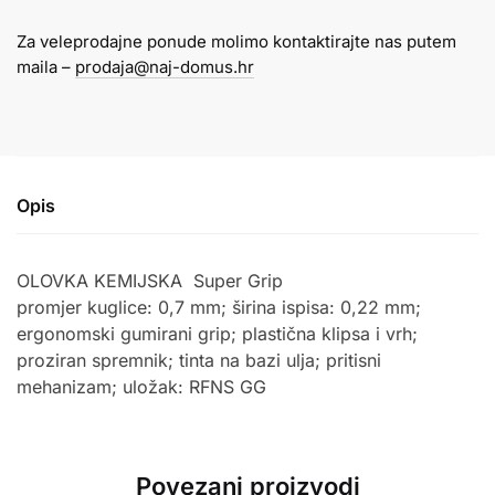
BPGP-
Za veleprodajne ponude molimo kontaktirajte nas putem
10N-
maila –
prodaja@naj-domus.hr
M
super
grip
plava
količina
Opis
OLOVKA KEMIJSKA
Super Grip
promjer kuglice: 0,7 mm; širina ispisa: 0,22 mm;
ergonomski gumirani grip; plastična klipsa i vrh;
proziran spremnik; tinta na bazi ulja; pritisni
mehanizam; uložak: RFNS GG
Povezani proizvodi