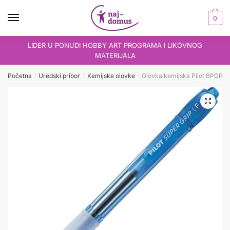
Skip
Skip
to
to
0
navigation
content
LIDER U PONUDI HOBBY ART PROGRAMA I LIKOVNOG
MATERIJALA
Početna
Uredski pribor
Kemijske olovke
Olovka kemijska Pilot BPGP-1
/
/
/