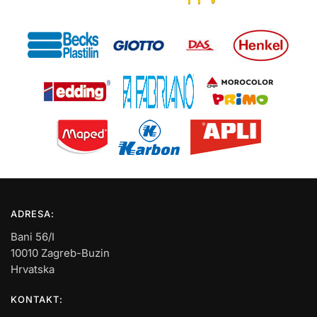
ADRESA:
Bani 56/I
10010 Zagreb-Buzin
Hrvatska
KONTAKT: