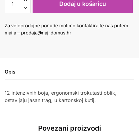
Dodaj u košaricu
voštane
1/12
Maped
Za veleprodajne ponude molimo kontaktirajte nas putem
količina
maila –
prodaja@naj-domus.hr
Opis
12 intenzivnih boja, ergonomski trokutasti oblik,
ostavljaju jasan trag, u kartonskoj kutij.
Povezani proizvodi