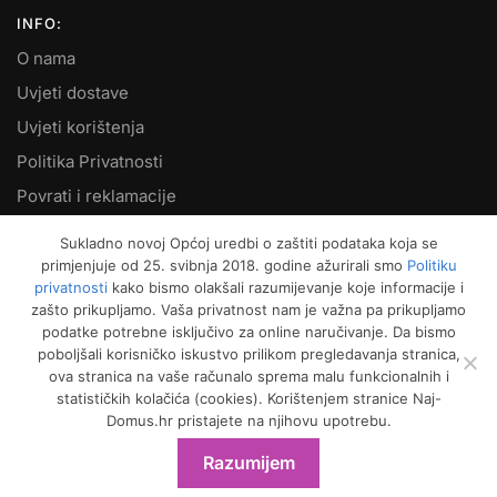
INFO:
O nama
Uvjeti dostave
Uvjeti korištenja
Politika Privatnosti
Povrati i reklamacije
Kontakt
Sukladno novoj Općoj uredbi o zaštiti podataka koja se
primjenjuje od 25. svibnja 2018. godine ažurirali smo
Politiku
MOJ RAČUN:
privatnosti
kako bismo olakšali razumijevanje koje informacije i
zašto prikupljamo. Vaša privatnost nam je važna pa prikupljamo
Moje narudžbe
podatke potrebne isključivo za online naručivanje. Da bismo
Kako naručiti
poboljšali korisničko iskustvo prilikom pregledavanja stranica,
ova stranica na vaše računalo sprema malu funkcionalnih i
Način plaćanja
statističkih kolačića (cookies). Korištenjem stranice Naj-
Garancija kvalitete
Domus.hr pristajete na njihovu upotrebu.
Košarica
Razumijem