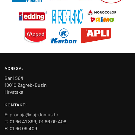
ADRESA:
Bani 56/I
10010 Zagreb-Buzin
Hrvatska
KONTAKT:
E:
prodaja@naj-domus.hr
T: 01 66 41 399; 01 66 09 408
F: 01 66 09 409