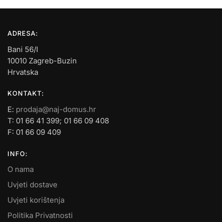
ADRESA:
Bani 56/I
10010 Zagreb-Buzin
Hrvatska
KONTAKT:
E:
prodaja@naj-domus.hr
T: 01 66 41 399; 01 66 09 408
F: 01 66 09 409
INFO:
O nama
Uvjeti dostave
Uvjeti korištenja
Politika Privatnosti