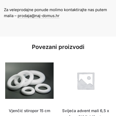
BOJE
Za veleprodajne ponude molimo kontaktirajte nas putem
visna
maila –
prodaja@naj-domus.hr
30mm
1/12
količina
Povezani proizvodi
Vjenčić stiropor 15 cm
Svijeća advent mali 6,5 x