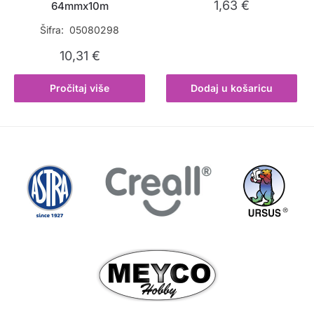
1,63
€
64mmx10m
Šifra: 05080298
10,31
€
Pročitaj više
Dodaj u košaricu