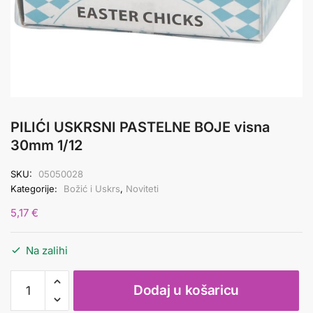
PILIĆI USKRSNI PASTELNE BOJE visna
30mm 1/12
SKU:
05050028
Kategorije:
Božić i Uskrs
,
Noviteti
5,17
€
Na zalihi
PILIĆI
Dodaj u košaricu
USKRSNI
PASTELNE