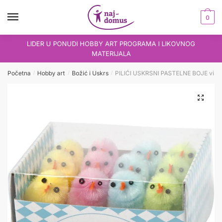
Skip
Skip
to
to
0
navigation
content
LIDER U PONUDI HOBBY ART PROGRAMA I LIKOVNOG
MATERIJALA
Početna
Hobby art
Božić i Uskrs
PILIĆI USKRSNI PASTELNE BOJE visn
/
/
/