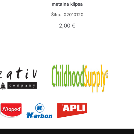
metalna klipsa
Šifra: 02010120
2,00
€