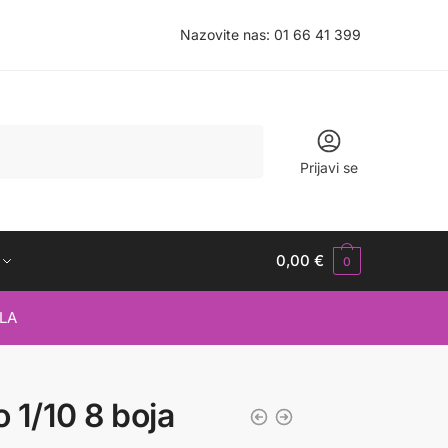
Nazovite nas:
01 66 41 399
Prijavi se
0,00
€
0
LA
o 1/10 8 boja