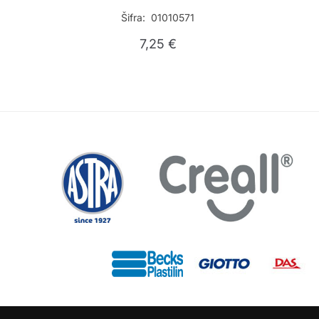
Šifra: 01010571
7,25
€