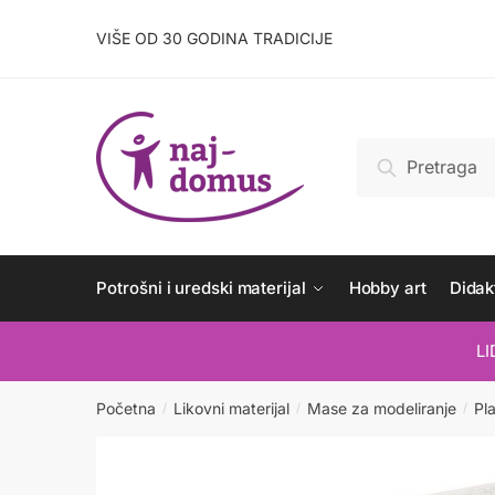
Skip
Skip
to
to
VIŠE OD 30 GODINA TRADICIJE
navigation
content
Pretraži:
Pretraži
Potrošni i uredski materijal
Hobby art
Didakt
L
Početna
Likovni materijal
Mase za modeliranje
Pla
/
/
/