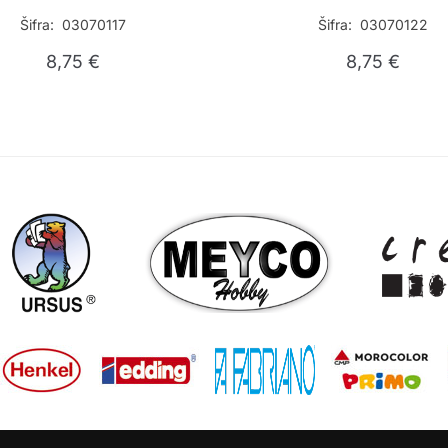
Šifra: 03070117
Šifra: 03070122
8,75
€
8,75
€