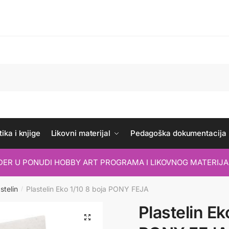
ika i knjige
Likovni materijal
Pedagoška dokumentacija
IDER U PONUDI HOBBY ART PROGRAMA I LIKOVNOG MATERIJA
stelin
Plastelin Eko 1/10 8 boja PONY FEJA
/
Plastelin Ek