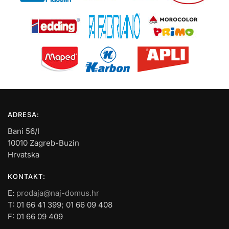
ADRESA:
Bani 56/I
10010 Zagreb-Buzin
Hrvatska
KONTAKT:
E:
prodaja@naj-domus.hr
T: 01 66 41 399; 01 66 09 408
F: 01 66 09 409