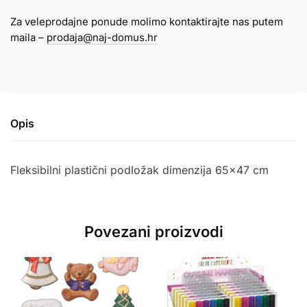
modeliranje
Za veleprodajne ponude molimo kontaktirajte nas putem
gline
maila –
prodaja@naj-domus.hr
količina
Opis
Fleksibilni plastični podložak dimenzija 65×47 cm
Povezani proizvodi