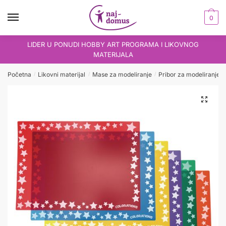
Skip
Skip
to
to
0
navigation
content
LIDER U PONUDI HOBBY ART PROGRAMA I LIKOVNOG
MATERIJALA
Početna
Likovni materijal
Mase za modeliranje
Pribor za modeliranje
/
/
/
/