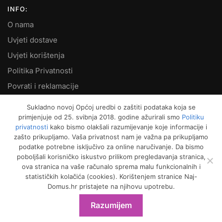
INFO:
O nama
Uvjeti dostave
Uvjeti korištenja
Politika Privatnosti
Povrati i reklamacije
Kontakt
Sukladno novoj Općoj uredbi o zaštiti podataka koja se
primjenjuje od 25. svibnja 2018. godine ažurirali smo
Politiku
MOJ RAČUN:
privatnosti
kako bismo olakšali razumijevanje koje informacije i
zašto prikupljamo. Vaša privatnost nam je važna pa prikupljamo
Moje narudžbe
podatke potrebne isključivo za online naručivanje. Da bismo
Kako naručiti
poboljšali korisničko iskustvo prilikom pregledavanja stranica,
ova stranica na vaše računalo sprema malu funkcionalnih i
Način plaćanja
statističkih kolačića (cookies). Korištenjem stranice Naj-
Garancija kvalitete
Domus.hr pristajete na njihovu upotrebu.
Košarica
Razumijem