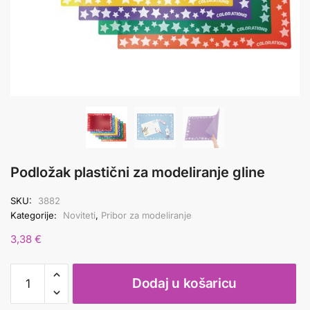
Podložak plastični za modeliranje gline
SKU:
3882
Kategorije:
Noviteti
,
Pribor za modeliranje
3,38
€
Podložak
Dodaj u košaricu
plastični
za