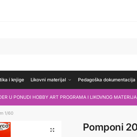
ika i knjige
Likovni materijal
Pedagoška dokumentacija
IDER U PONUDI HOBBY ART PROGRAMA I LIKOVNOG MATERIJA
m 1/60
Pomponi 2