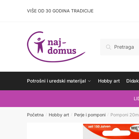
Skip
Skip
to
to
VIŠE OD 30 GODINA TRADICIJE
navigation
content
Pretraži:
Pretraži
Potrošni i uredski materijal
Hobby art
Didakt
L
Početna
Hobby art
Perje i pomponi
Pomponi 20m
/
/
/