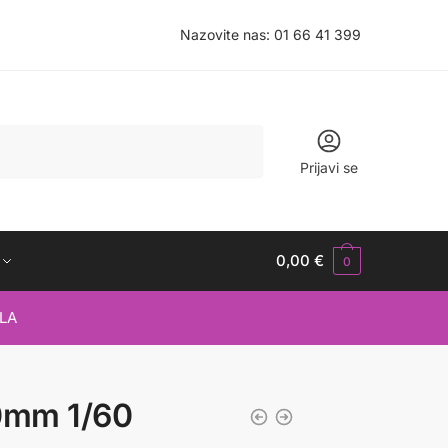
Nazovite nas:
01 66 41 399
Prijavi se
0,00
€
0
LA
0mm 1/60