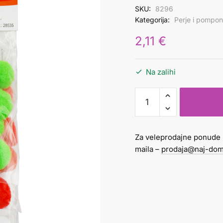
SKU:
8296
Kategorija:
Perje i pompon
2,11
€
Na zalihi
Pomponi
20mm
1/60
količina
Za veleprodajne ponude 
maila –
prodaja@naj-dom