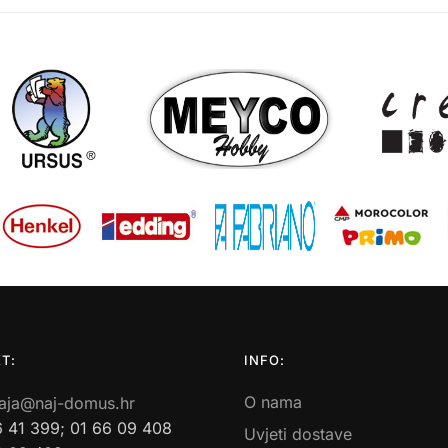
T:
INFO:
O nama
aja@naj-domus.hr
6 41 399; 01 66 09 408
Uvjeti dostave