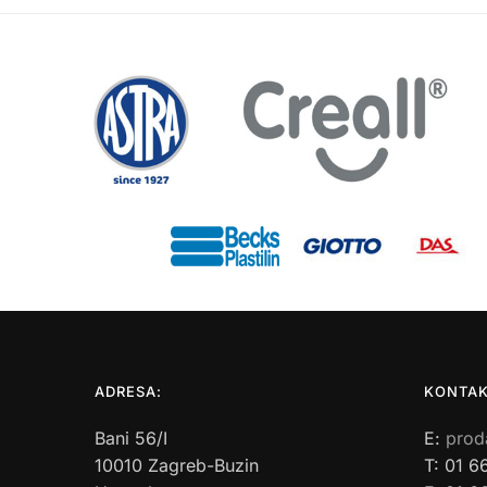
ADRESA:
KONTAK
Bani 56/I
E:
prod
10010 Zagreb-Buzin
T: 01 6