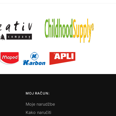
MOJ RAČUN:
Moje narudžbe
Kako naručiti